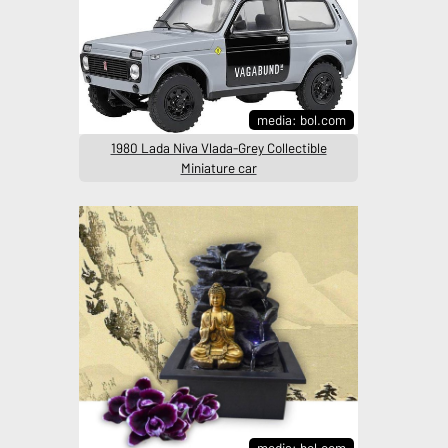
media: bol.com
1980 Lada Niva Vlada-Grey Collectible
Miniature car
media: bol.com