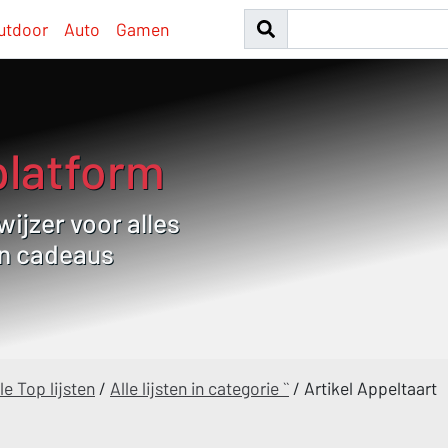
utdoor
Auto
Gamen
platform
ijzer voor alles
en cadeaus
le Top lijsten
/
Alle lijsten in categorie ``
/
Artikel Appeltaart