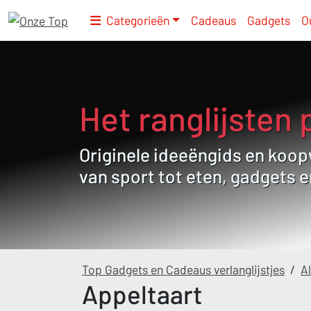
Categorieën
Cadeaus
Gadgets
O
Het ranglijsten 
Originele ideeëngids en koopw
van sport tot eten, gadgets 
Top Gadgets en Cadeaus verlanglijstjes
/
Al
Appeltaart