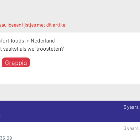
au ideeen lijstjes met dit artikel
fort foods in Nederland
 vaakst als we 'troosteten'?
Grappig
5 years
6
3 years
8:35:09