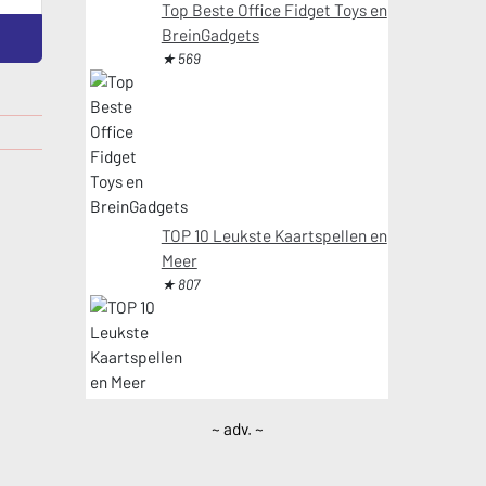
Top Beste Office Fidget Toys en
BreinGadgets
★ 569
TOP 10 Leukste Kaartspellen en
Meer
★ 807
~ adv. ~