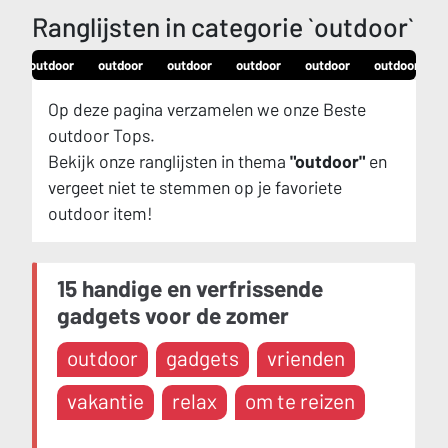
Ranglijsten in categorie `outdoor`
r
outdoor
outdoor
outdoor
outdoor
outdoor
outdoor
Op deze pagina verzamelen we onze Beste
outdoor Tops.
Bekijk onze ranglijsten in thema
"outdoor"
en
vergeet niet te stemmen op je favoriete
outdoor item!
15 handige en verfrissende
gadgets voor de zomer
outdoor
gadgets
vrienden
vakantie
relax
om te reizen