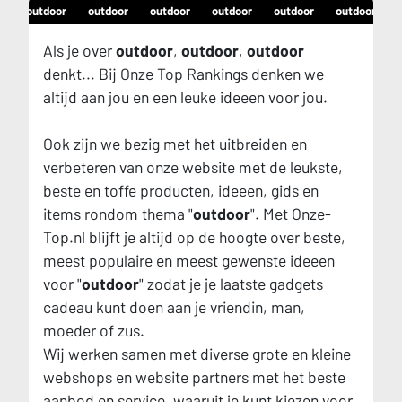
r
outdoor
outdoor
outdoor
outdoor
outdoor
outdoor
Als je over
outdoor
,
outdoor
,
outdoor
denkt... Bij Onze Top Rankings denken we
altijd aan jou en een leuke ideeen voor jou.
Ook zijn we bezig met het uitbreiden en
verbeteren van onze website met de leukste,
beste en toffe producten, ideeen, gids en
items rondom thema "
outdoor
". Met Onze-
Top.nl blijft je altijd op de hoogte over beste,
meest populaire en meest gewenste ideeen
voor "
outdoor
" zodat je je laatste gadgets
cadeau kunt doen aan je vriendin, man,
moeder of zus.
Wij werken samen met diverse grote en kleine
webshops en website partners met het beste
aanbod en service, waaruit je kunt kiezen voor