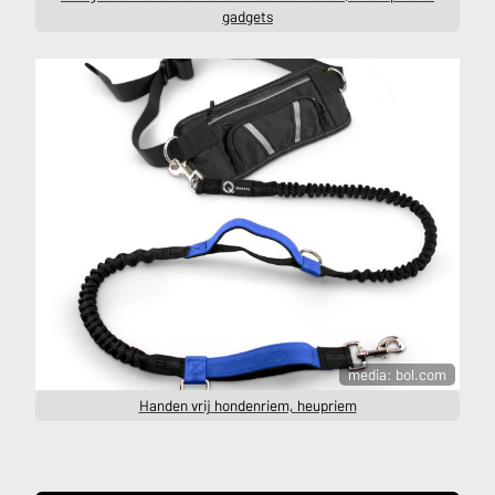
gadgets
media: bol.com
Handen vrij hondenriem, heupriem