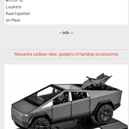
~ adv. ~
Nieuwste cadeau-idee, gadgets of handige accessoires