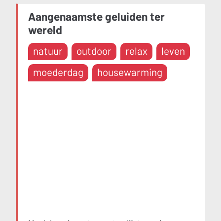
Aangenaamste geluiden ter
wereld
natuur
outdoor
relax
leven
moederdag
housewarming