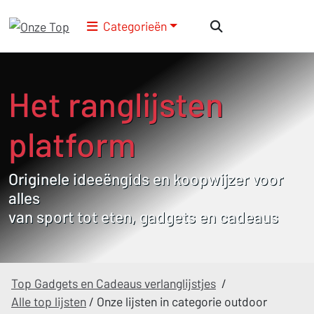
Categorieën
Het ranglijsten
platform
Originele ideeëngids en koopwijzer voor
alles
van sport tot eten, gadgets en cadeaus
Top Gadgets en Cadeaus verlanglijstjes
/
Alle top lijsten
/
Onze lijsten in categorie outdoor