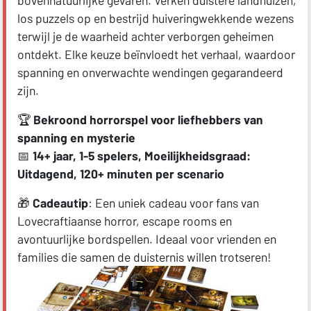
bovennatuurlijke gevaren. Verken duistere landhuizen,
los puzzels op en bestrijd huiveringwekkende wezens
terwijl je de waarheid achter verborgen geheimen
ontdekt. Elke keuze beïnvloedt het verhaal, waardoor
spanning en onverwachte wendingen gegarandeerd
zijn.
🏆
Bekroond horrorspel voor liefhebbers van
spanning en mysterie
📅
14+ jaar, 1-5 spelers, Moeilijkheidsgraad:
Uitdagend, 120+ minuten per scenario
🎁
Cadeautip
: Een uniek cadeau voor fans van
Lovecraftiaanse horror, escape rooms en
avontuurlijke bordspellen. Ideaal voor vrienden en
families die samen de duisternis willen trotseren!