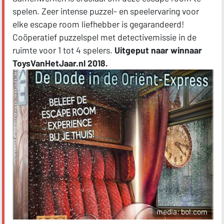
spelen. Zeer intense puzzel- en speelervaring voor
elke escape room liefhebber is gegarandeerd!
Coöperatief puzzelspel met detectivemissie in de
ruimte voor 1 tot 4 spelers.
Uitgeput naar winnaar
ToysVanHetJaar.nl 2018.
media: bol.com