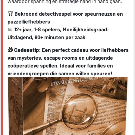
waardoor spanning en strategie hand in hand gaan.
🏆
Bekroond detectivespel voor speurneuzen en
puzzelliefhebbers
📅
12+ jaar, 1-8 spelers, Moeilijkheidsgraad:
Uitdagend, 90+ minuten per zaak
🎁
Cadeautip
: Een perfect cadeau voor liefhebbers
van mysteries, escape rooms en uitdagende
coöperatieve spellen. Ideaal voor families en
vriendengroepen die samen willen speuren!