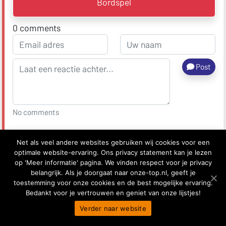
Bordspel
0
comments
Post
No comments
Net als veel andere websites gebruiken wij cookies voor een
53
optimale website-ervaring. Ons privacy statement kan je lezen
op 'Meer informatie' pagina. We vinden respect voor je privacy
belangrijk. Als je doorgaat naar onze-top.nl, geeft je
toestemming voor onze cookies en de best mogelijke ervaring.
Bedankt voor je vertrouwen en geniet van onze lijstjes!
Verder naar website
7