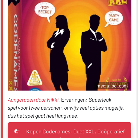
media: bol.com
Aangeraden door Nikki.
Ervaringen:
Superleuk
spel
voor twee personen
, onwijs veel opties mogelijk
dus het spel gaat heel lang mee.
Kopen Codenames: Duet XXL, Coöperatief