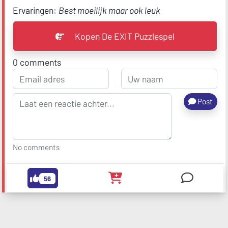
Ervaringen:
Best moeilijk maar ook leuk
Kopen De EXIT Puzzlespel
0
comments
Post
No comments
56