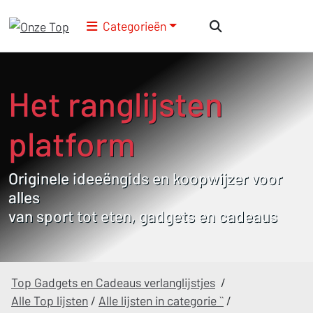
Categorieën
Het ranglijsten
platform
Originele ideeëngids en koopwijzer voor
alles
van sport tot eten, gadgets en cadeaus
Top Gadgets en Cadeaus verlanglijstjes
/
Alle Top lijsten
/
Alle lijsten in categorie ``
/