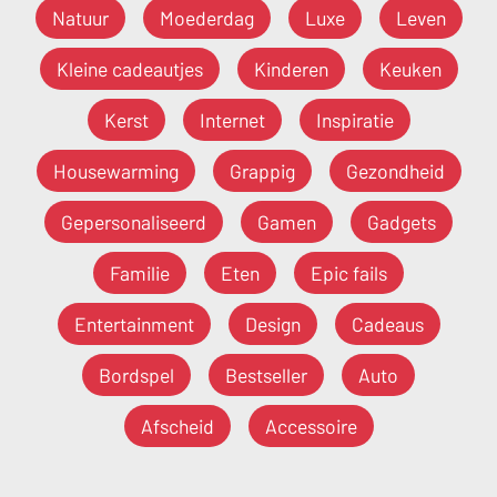
Natuur
Moederdag
Luxe
Leven
Kleine cadeautjes
Kinderen
Keuken
Kerst
Internet
Inspiratie
Housewarming
Grappig
Gezondheid
Gepersonaliseerd
Gamen
Gadgets
Familie
Eten
Epic fails
Entertainment
Design
Cadeaus
Bordspel
Bestseller
Auto
Afscheid
Accessoire