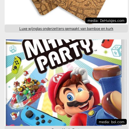
media: DeHuisjes.com
Luxe wijnglas onderzetters gemaakt van bamboe en kurk
media: bol.com