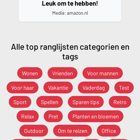
Leuk om te hebben!
Media: amazon.nl
Alle top ranglijsten categorien en
tags
Wonen
Vrienden
Voor mannen
Voor haar
Vakantie
Vaderdag
Test
Sport
Spellen
Sparen tips
Retro
Relax
Pret
Planten en bloemen
Outdoor
Om te reizen
Office