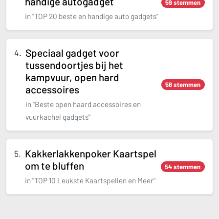
handige autogadget
59 stemmen
in "TOP 20 beste en handige auto gadgets"
Speciaal gadget voor
tussendoortjes bij het
kampvuur, open hard
58 stemmen
accessoires
in "Beste open haard accessoires en
vuurkachel gadgets"
Kakkerlakkenpoker Kaartspel
om te bluffen
54 stemmen
in "TOP 10 Leukste Kaartspellen en Meer"