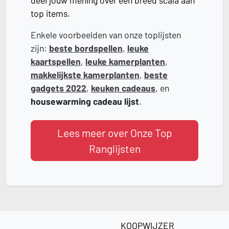
deel jouw mening over een breed scala aan
top items.
Enkele voorbeelden van onze toplijsten
zijn:
beste bordspellen
,
leuke
kaartspellen
,
leuke kamerplanten
,
makkelijkste kamerplanten
,
beste
gadgets 2022
,
keuken cadeaus
, en
housewarming cadeau lijst
.
Lees meer over Onze Top
Ranglijsten
KOOPWIJZER