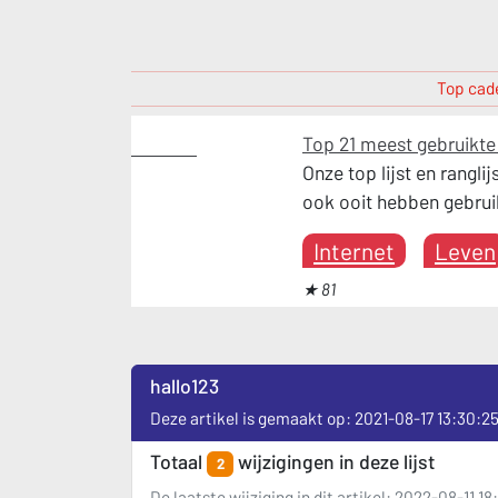
Top cade
Top 21 meest gebruikt
Internet
Onze top lijst en rangl
ook ooit hebben gebrui
Internet
Leven
★ 81
hallo123
Deze artikel is gemaakt op: 2021-08-17 13:30:2
Totaal
wijzigingen in deze lijst
2
De laatste wijziging in dit artikel: 2022-08-11 18