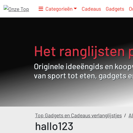
Categorieën
Cadeaus
Gadgets
O
Het ranglijsten 
Originele ideeëngids en koopw
van sport tot eten, gadgets 
Top Gadgets en Cadeaus verlanglijstjes
/
Al
hallo123