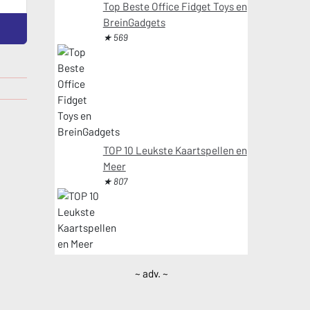
Top Beste Office Fidget Toys en
BreinGadgets
★ 569
TOP 10 Leukste Kaartspellen en
Meer
★ 807
~ adv. ~