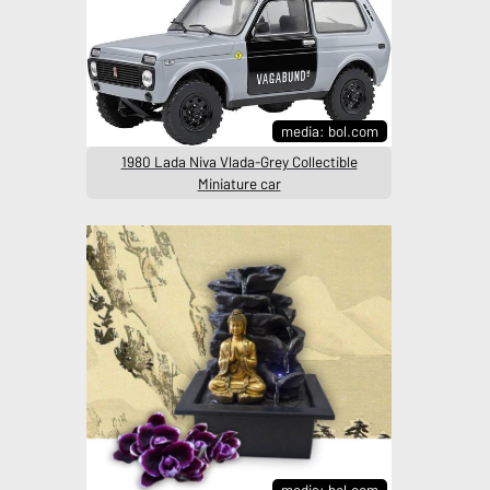
media: bol.com
1980 Lada Niva Vlada-Grey Collectible
Miniature car
media: bol.com