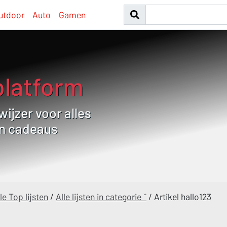
utdoor
Auto
Gamen
platform
ijzer voor alles
en cadeaus
le Top lijsten
/
Alle lijsten in categorie ``
/
Artikel hallo123