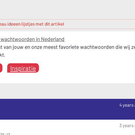
au ideeen lijstjes met dit artikel
e wachtwoorden in Nederland
ijst van jouw en onze meest favoriete wachtwoorden die wij z
kt.
Inspiratie
4 years
5
3 years
:35:13