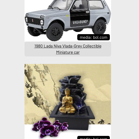
media: bol.com
1980 Lada Niva Vlada-Grey Collectible
Miniature car
media: bol.com