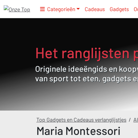
Categorieën
Cadeaus
Gadgets
O
Het ranglijsten 
Originele ideeëngids en koopw
van sport tot eten, gadgets 
Top Gadgets en Cadeaus verlanglijstjes
/
Al
Maria Montessori