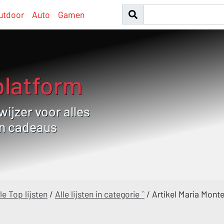
utdoor
Auto
Gamen
platform
ijzer voor alles
en cadeaus
le Top lijsten
/
Alle lijsten in categorie ``
/
Artikel Maria Monte