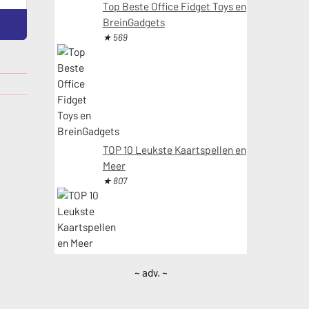
Top Beste Office Fidget Toys en
BreinGadgets
★ 569
TOP 10 Leukste Kaartspellen en
Meer
★ 807
~ adv. ~