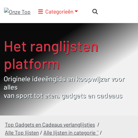
Categorieën
Het ranglijsten
platform
Originele ideeëngids en koopwijzer voor
alles
van sport tot eten, gadgets en cadeaus
Top Gadgets en Cadeaus verlanglijstjes
/
Alle Top lijsten
/
Alle lijsten in categorie ``
/