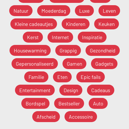
Natuur
Moederdag
Luxe
Leven
Kleine cadeautjes
Kinderen
Keuken
Kerst
Internet
Inspiratie
Housewarming
Grappig
Gezondheid
Gepersonaliseerd
Gamen
Gadgets
Familie
Eten
Epic fails
Entertainment
Design
Cadeaus
Bordspel
Bestseller
Auto
Afscheid
Accessoire