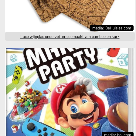
media: DeHuisjes.com
Luxe wijnglas onderzetters gemaakt van bamboe en kurk
media: bol.com