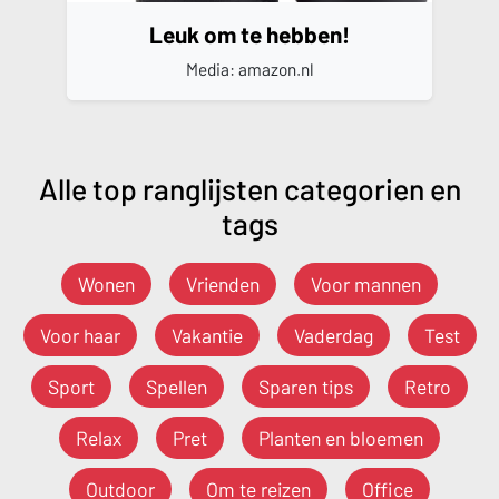
Leuk om te hebben!
Media: amazon.nl
Alle top ranglijsten categorien en
tags
Wonen
Vrienden
Voor mannen
Voor haar
Vakantie
Vaderdag
Test
Sport
Spellen
Sparen tips
Retro
Relax
Pret
Planten en bloemen
Outdoor
Om te reizen
Office