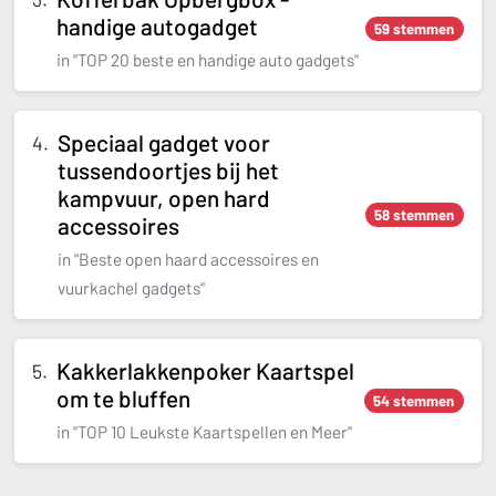
handige autogadget
59 stemmen
in "TOP 20 beste en handige auto gadgets"
Speciaal gadget voor
tussendoortjes bij het
kampvuur, open hard
58 stemmen
accessoires
in "Beste open haard accessoires en
vuurkachel gadgets"
Kakkerlakkenpoker Kaartspel
om te bluffen
54 stemmen
in "TOP 10 Leukste Kaartspellen en Meer"