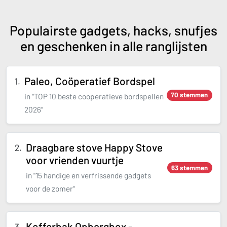
Populairste gadgets, hacks, snufjes
en geschenken in alle ranglijsten
Paleo, Coöperatief Bordspel
70 stemmen
in "TOP 10 beste cooperatieve bordspellen
2026"
Draagbare stove Happy Stove
voor vrienden vuurtje
63 stemmen
in "15 handige en verfrissende gadgets
voor de zomer"
Kofferbak Opbergbox -