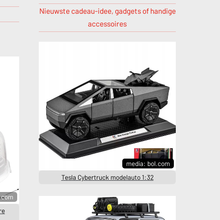
Nieuwste cadeau-idee, gadgets of handige
accessoires
media: bol.com
Tesla Cybertruck modelauto 1:32
l.com
re