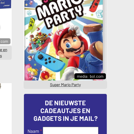
l.com
le en
es
media: bol.com
Super Mario Party
DE NIEUWSTE
CADEAUTJES EN
GADGETS IN JE MAIL?
Naam
*