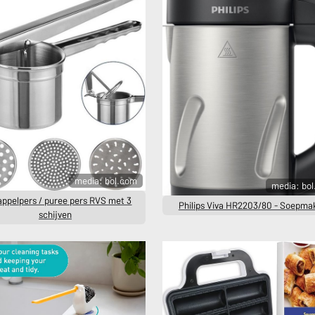
media: bol.com
media: bo
ppelpers / puree pers RVS met 3
Philips Viva HR2203/80 - Soepma
schijven