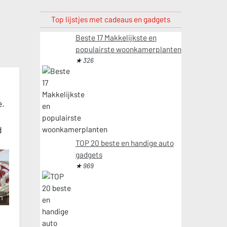
Top lijstjes met cadeaus en gadgets
Beste 17 Makkelijkste en
populairste woonkamerplanten
★ 326
e.
d
TOP 20 beste en handige auto
gadgets
★ 969
m