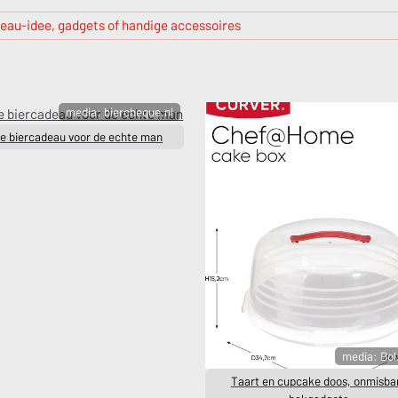
eau-idee, gadgets of handige accessoires
media: biercheque.nl
e biercadeau voor de echte man
media: Bo
Taart en cupcake doos, onmisba