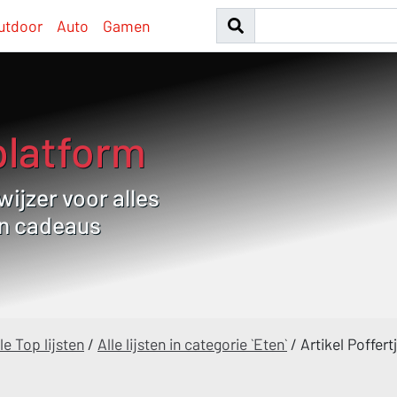
utdoor
Auto
Gamen
platform
ijzer voor alles
en cadeaus
le Top lijsten
/
Alle lijsten in categorie `Eten`
/
Artikel Poffert