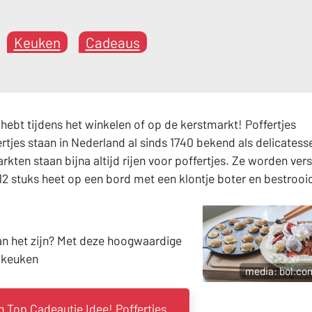
Keuken
Cadeaus
r hebt tijdens het winkelen of op de kerstmarkt! Poffertjes
rtjes staan in Nederland al sinds 1740 bekend als delicatess
kten staan bijna altijd rijen voor poffertjes. Ze worden vers
12 stuks heet op een bord met een klontje boter en bestrooi
an het zijn? Met deze hoogwaardige
e keuken
media: bol.co
 Top Cadeautje Idee! Poffertjes