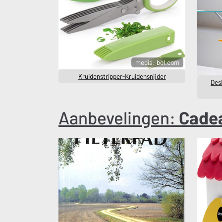
media: bol.com
Kruidenstripper-Kruidensnijder
Des
Aanbevelingen:
Cade