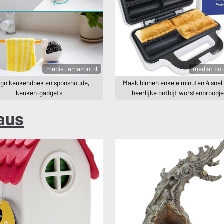
media: amazon.nl
media: bo
ign keukendoek en sponshoude,
Maak binnen enkele minuten 4 snel
keuken-gadgets
heerlijke ontbijt worstenbroodj
aus