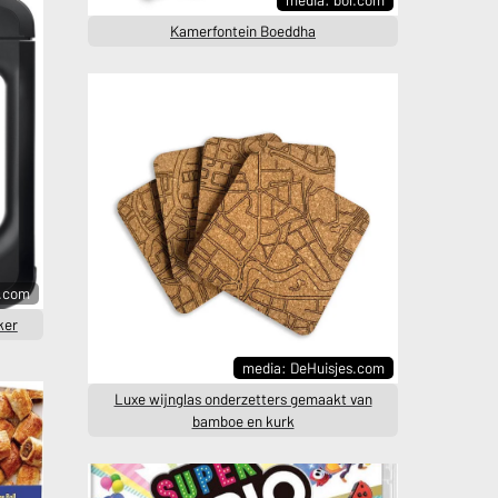
Kamerfontein Boeddha
l.com
ker
media: DeHuisjes.com
Luxe wijnglas onderzetters gemaakt van
bamboe en kurk