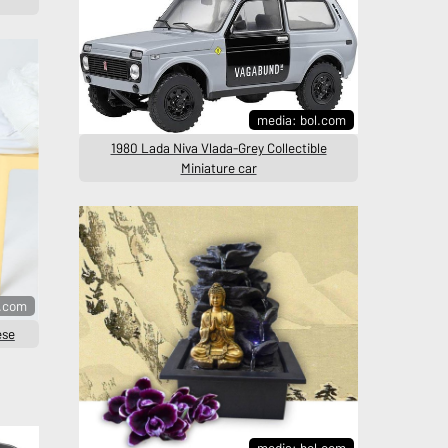
media: bol.com
1980 Lada Niva Vlada-Grey Collectible
Miniature car
l.com
ese
media: bol.com