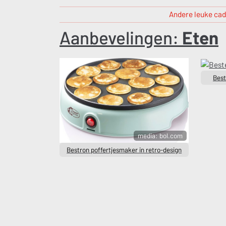
Andere leuke cad
Aanbevelingen:
Eten
Best
media: bol.com
Bestron poffertjesmaker in retro-design