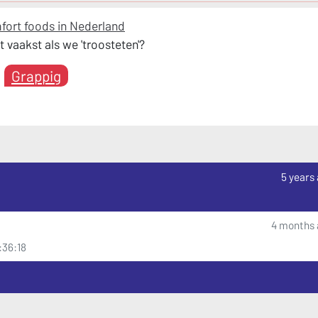
fort foods in Nederland
 vaakst als we 'troosteten'?
Grappig
5 years
4 months 
:36:18