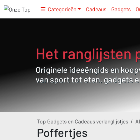
Categorieën
Cadeaus
Gadgets
O
Het ranglijsten 
Originele ideeëngids en koopw
van sport tot eten, gadgets 
Top Gadgets en Cadeaus verlanglijstjes
/
Al
Poffertjes