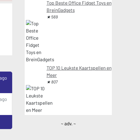
Top Beste Office Fidget Toys en
BreinGadgets
★ 569
TOP 10 Leukste Kaartspellen en
Meer
 ago
★ 807
ago
~ adv. ~