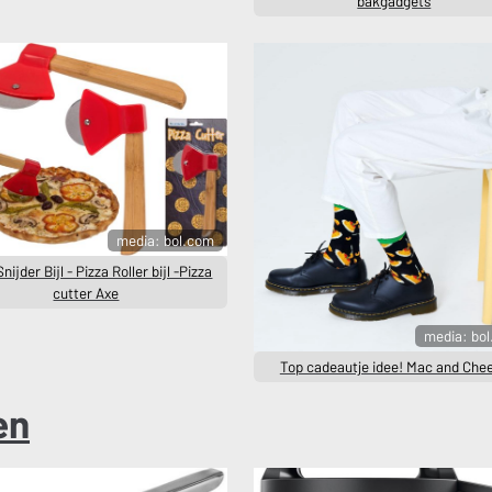
bakgadgets
media: bol.com
nijder Bijl - Pizza Roller bijl -Pizza
cutter Axe
media: bo
Top cadeautje idee! Mac and Che
en