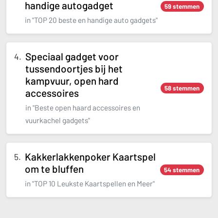
handige autogadget
59 stemmen
in "TOP 20 beste en handige auto gadgets"
Speciaal gadget voor
tussendoortjes bij het
kampvuur, open hard
58 stemmen
accessoires
in "Beste open haard accessoires en
vuurkachel gadgets"
Kakkerlakkenpoker Kaartspel
om te bluffen
54 stemmen
in "TOP 10 Leukste Kaartspellen en Meer"