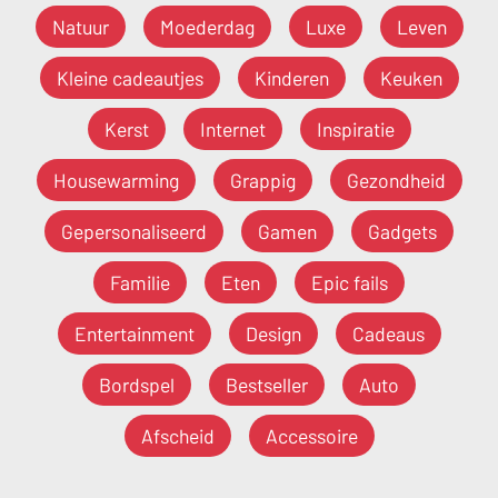
Natuur
Moederdag
Luxe
Leven
Kleine cadeautjes
Kinderen
Keuken
Kerst
Internet
Inspiratie
Housewarming
Grappig
Gezondheid
Gepersonaliseerd
Gamen
Gadgets
Familie
Eten
Epic fails
Entertainment
Design
Cadeaus
Bordspel
Bestseller
Auto
Afscheid
Accessoire