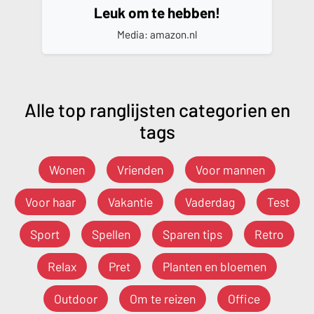
Leuk om te hebben!
Media: amazon.nl
Alle top ranglijsten categorien en
tags
Wonen
Vrienden
Voor mannen
Voor haar
Vakantie
Vaderdag
Test
Sport
Spellen
Sparen tips
Retro
Relax
Pret
Planten en bloemen
Outdoor
Om te reizen
Office