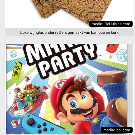
media: DeHuisjes.com
Luxe wijnglas onderzetters gemaakt van bamboe en kurk
media: bol.com