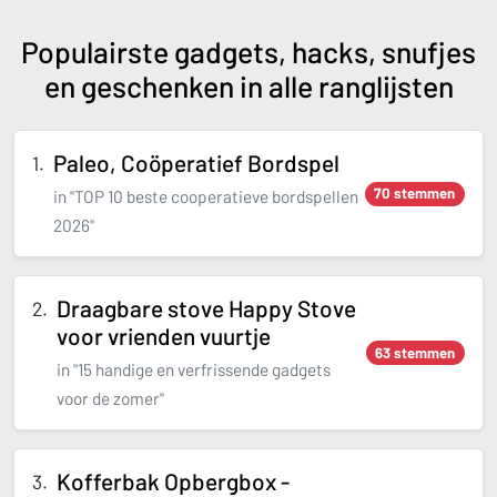
Populairste gadgets, hacks, snufjes
en geschenken in alle ranglijsten
Paleo, Coöperatief Bordspel
70 stemmen
in "TOP 10 beste cooperatieve bordspellen
2026"
Draagbare stove Happy Stove
voor vrienden vuurtje
63 stemmen
in "15 handige en verfrissende gadgets
voor de zomer"
Kofferbak Opbergbox -