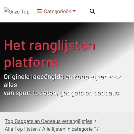
Categorieën
Het ranglijsten
platform
Originele ideeëngids en koopwijzer voor
alles
van sport tot eten, gadgets en cadeaus
Top Gadgets en Cadeaus verlanglijstjes
/
Alle Top lijsten
/
Alle lijsten in categorie ``
/