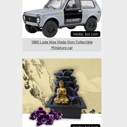
media: bol.com
1980 Lada Niva Vlada-Grey Collectible
Miniature car
media: bol.com