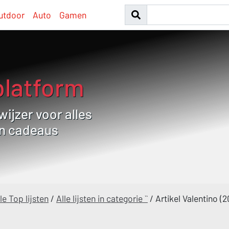
utdoor
Auto
Gamen
platform
ijzer voor alles
en cadeaus
le Top lijsten
/
Alle lijsten in categorie ``
/
Artikel Valentino (2