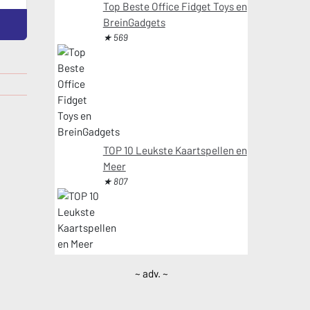
Top Beste Office Fidget Toys en
BreinGadgets
★ 569
TOP 10 Leukste Kaartspellen en
Meer
★ 807
~ adv. ~