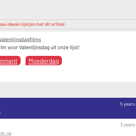
au ideeen lijstjes met dit artikel
alentijnsdagfilms
ilm voor Valentijnsdag uit onze lijst!
inment
Moederdag
5 years
6
3 years
8:35:06