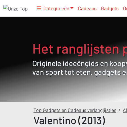
Categorieën
Cadeaus
Gadgets
O
Het ranglijsten 
Originele ideeëngids en koopw
van sport tot eten, gadgets 
Top Gadgets en Cadeaus verlanglijstjes
/
Al
Valentino (2013)