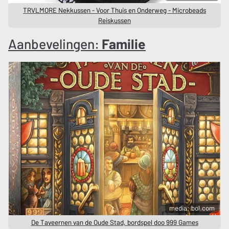
TRVLMORE Nekkussen - Voor Thuis en Onderweg - Microbeads
Reiskussen
Aanbevelingen:
Familie
media: bol.com
De Taveernen van de Oude Stad, bordspel doo 999 Games