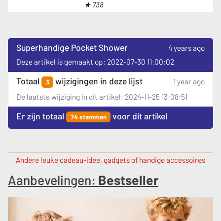
★ 738
Superhandige Pocket Shower
4 years ago
Deze artikel is gemaakt op: 2022-07-30 11:00:02
Totaal
wijzigingen in deze lijst
1 year ago
3
De laatste wijziging in dit artikel: 2024-11-25 13:08:51
Er zijn totaal
voor dit artikel
74 stemmen
Andere leuke cadeau-idee, gadgets of handige accessoires
Aanbevelingen:
Bestseller