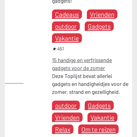
gadgets!
Cadeaus
Vrienden
outdoor
Gadgets
Vakantie
★ 451
15 handige en verfrissende
gadgets voor de zomer
Deze Toplijst bevat allerlei
outdoor
gadgets en handigheidjes voor de
zomer, strand en gezelligheid.
outdoor
Gadgets
Vrienden
Vakantie
Relax
Om te reizen