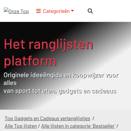
Categorieën
Het ranglijsten
platform
Originele ideeëngids en koopwijzer voor
alles
van sport tot eten, gadgets en cadeaus
Top Gadgets en Cadeaus verlanglijstjes
/
Alle Top lijsten
/
Alle lijsten in categorie `Bestseller`
/