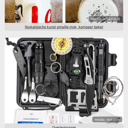
media: amazon.nl
Nostalgische kunst emaille mok, kampeer beker
media: bol.com
Overlevingsset