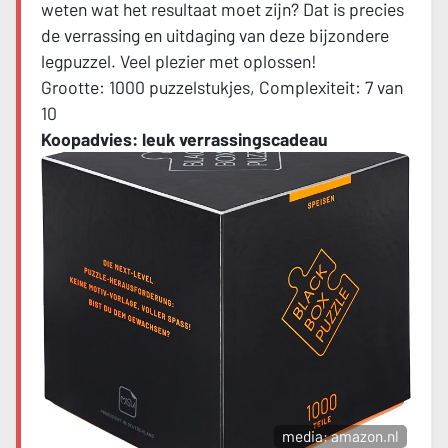
weten wat het resultaat moet zijn? Dat is precies
de verrassing en uitdaging van deze bijzondere
legpuzzel. Veel plezier met oplossen!
Grootte: 1000 puzzelstukjes, Complexiteit: 7 van
10
Koopadvies: leuk verrassingscadeau
media: amazon.nl