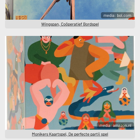
media: bol.com
Wingspan, Coöperatief Bordspel
media: amazon.nl
Monikers Kaartspel, De perfecte partij spel