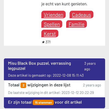
je echt van kunt genieten.
Vrienden
Cadeaus
Spellen
Familie
Kerst
★ 371
Misu Black Box puzzel, verrassing
3 years
legpuzzel
ago
Deze artikel is gemaakt op: 2022-12-08 15:11:43
Totaal
wijzigingen in deze lijst
2 years ago
2
De laatste wijziging in dit artikel: 2023-12-12 20:22:29
Er zijn totaal
voor dit artikel
15 stemmen