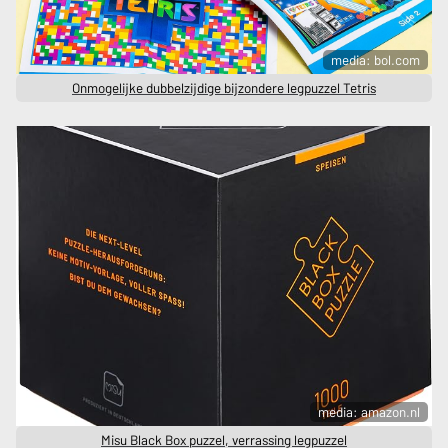
media: bol.com
Onmogelijke dubbelzijdige bijzondere legpuzzel Tetris
media: amazon.nl
Misu Black Box puzzel, verrassing legpuzzel