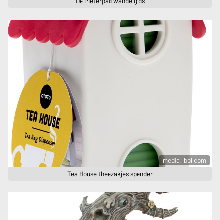
De Pieterpad wandelgids
media: bol.com
Tea House theezakjes spender