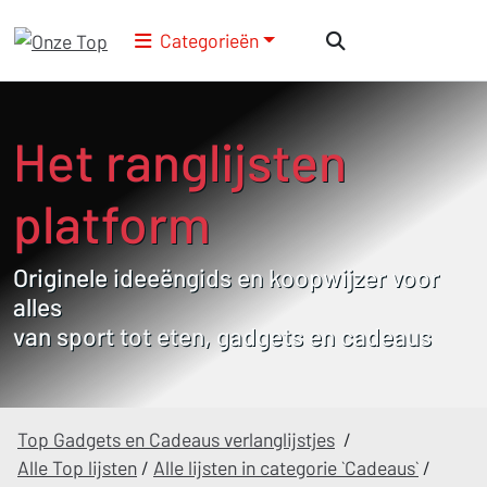
Categorieën
Het ranglijsten
platform
Originele ideeëngids en koopwijzer voor
alles
van sport tot eten, gadgets en cadeaus
Top Gadgets en Cadeaus verlanglijstjes
/
Alle Top lijsten
/
Alle lijsten in categorie `Cadeaus`
/