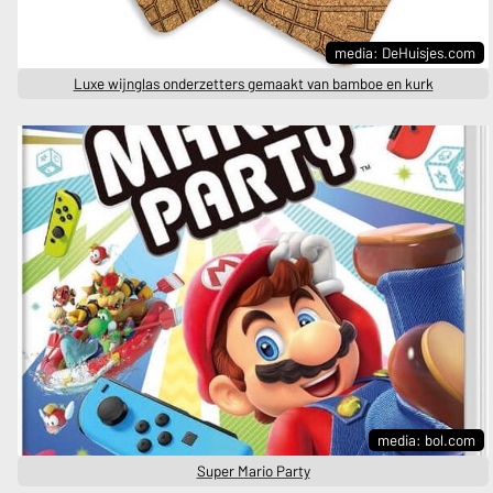
media: DeHuisjes.com
Luxe wijnglas onderzetters gemaakt van bamboe en kurk
media: bol.com
Super Mario Party