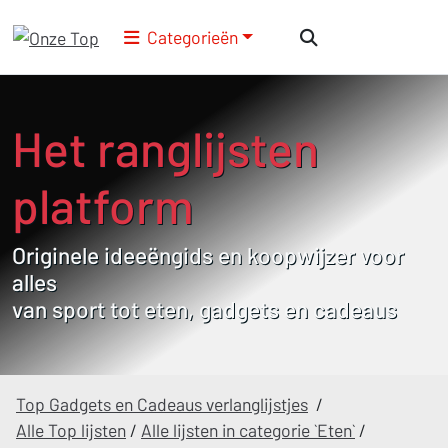
Categorieën
Het ranglijsten
platform
Originele ideeëngids en koopwijzer voor
alles
van sport tot eten, gadgets en cadeaus
Top Gadgets en Cadeaus verlanglijstjes
/
Alle Top lijsten
/
Alle lijsten in categorie `Eten`
/