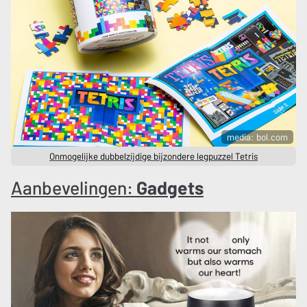
media: bol.com
Onmogelijke dubbelzijdige bijzondere legpuzzel Tetris
Aanbevelingen:
Gadgets