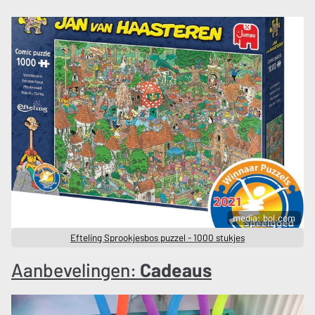
media: bol.com
Efteling Sprookjesbos puzzel - 1000 stukjes
Aanbevelingen:
Cadeaus