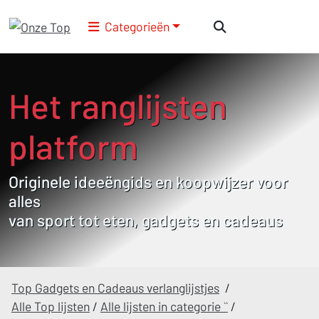
Categorieën
Het ranglijsten
platform
Originele ideeëngids en koopwijzer voor
alles
van sport tot eten, gadgets en cadeaus
Top Gadgets en Cadeaus verlanglijstjes
/
Alle Top lijsten
/
Alle lijsten in categorie ``
/