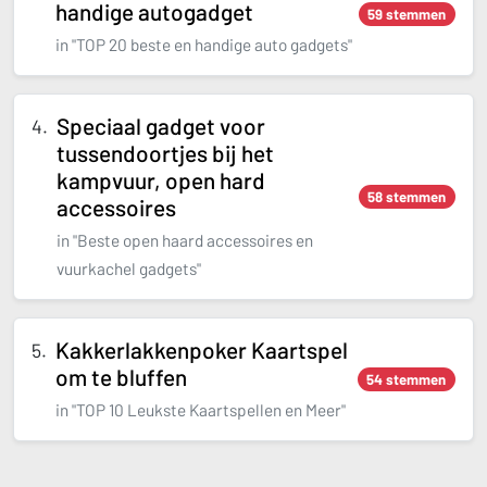
handige autogadget
59 stemmen
in "TOP 20 beste en handige auto gadgets"
Speciaal gadget voor
tussendoortjes bij het
kampvuur, open hard
58 stemmen
accessoires
in "Beste open haard accessoires en
vuurkachel gadgets"
Kakkerlakkenpoker Kaartspel
om te bluffen
54 stemmen
in "TOP 10 Leukste Kaartspellen en Meer"