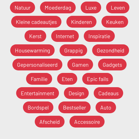
Natuur
Moederdag
Luxe
Leven
Kleine cadeautjes
Kinderen
Keuken
Kerst
Internet
Inspiratie
Housewarming
Grappig
Gezondheid
Gepersonaliseerd
Gamen
Gadgets
Familie
Eten
Epic fails
Entertainment
Design
Cadeaus
Bordspel
Bestseller
Auto
Afscheid
Accessoire