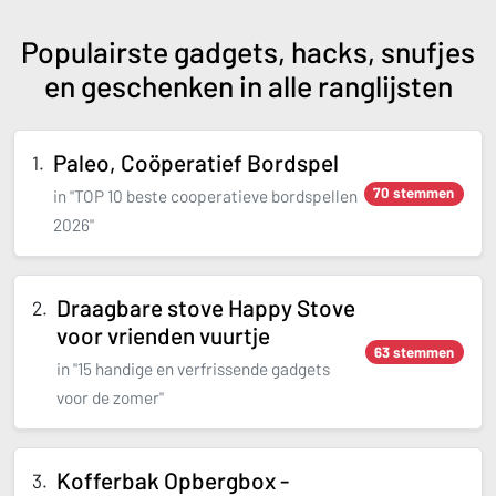
Populairste gadgets, hacks, snufjes
en geschenken in alle ranglijsten
Paleo, Coöperatief Bordspel
70 stemmen
in "TOP 10 beste cooperatieve bordspellen
2026"
Draagbare stove Happy Stove
voor vrienden vuurtje
63 stemmen
in "15 handige en verfrissende gadgets
voor de zomer"
Kofferbak Opbergbox -