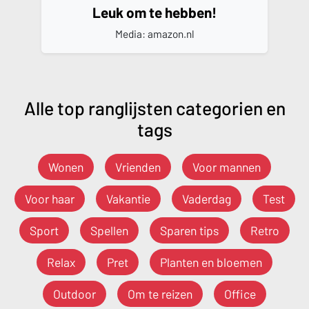
Leuk om te hebben!
Media: amazon.nl
Alle top ranglijsten categorien en
tags
Wonen
Vrienden
Voor mannen
Voor haar
Vakantie
Vaderdag
Test
Sport
Spellen
Sparen tips
Retro
Relax
Pret
Planten en bloemen
Outdoor
Om te reizen
Office