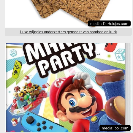
media: DeHuisjes.com
Luxe wijnglas onderzetters gemaakt van bamboe en kurk
media: bol.com