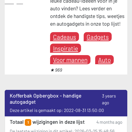
leuke cadeau-ideeën voor in je
Gadgets
auto vinden? Lees verder en
ontdek de handigste tips, weetjes
en autogadgets in onze top lijst!
Cadeaus
Gadgets
Inspiratie
Voor mannen
Auto
★ 969
Kofferbak Opbergbox - handige
3 years
autogadget
ago
Deze artikel is gemaakt op: 2022-08-31 13:50:00
Totaal
wijzigingen in deze lijst
4 months ago
1
De laatste wijziging in dit artikel: 2026-03-25 15:48:56