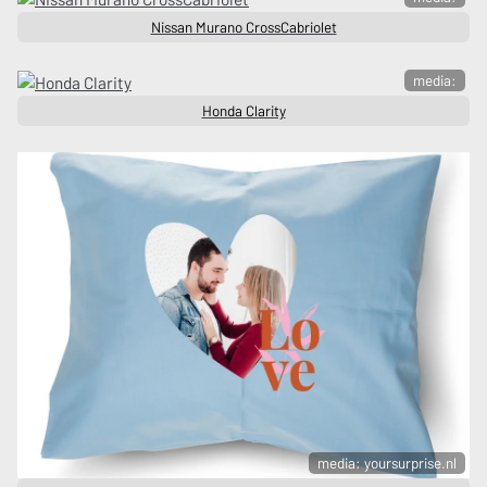
Nissan Murano CrossCabriolet
media:
Honda Clarity
media: yoursurprise.nl