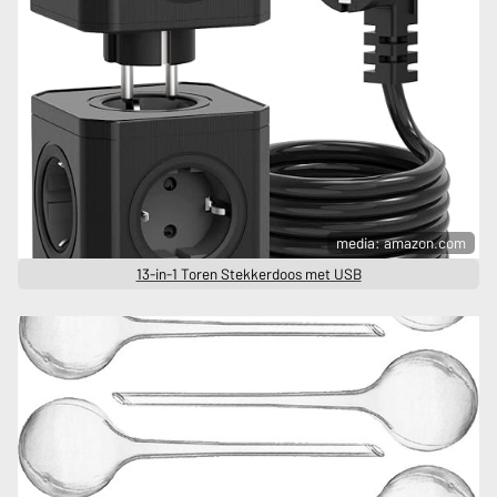
media: amazon.com
13-in-1 Toren Stekkerdoos met USB