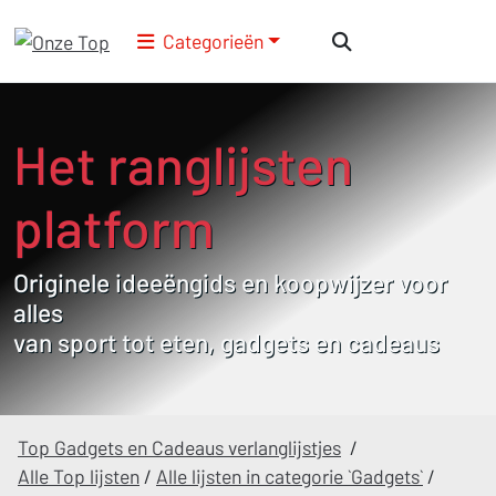
Categorieën
Het ranglijsten
platform
Originele ideeëngids en koopwijzer voor
alles
van sport tot eten, gadgets en cadeaus
Top Gadgets en Cadeaus verlanglijstjes
/
Alle Top lijsten
/
Alle lijsten in categorie `Gadgets`
/