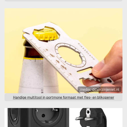
media: ditverzinjeniet.nl
Handige multitool in portmone formaat met fles- en blikopener