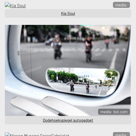
media:
Kia Soul
media: bol.com
Dodehoekspiegel autogadget
media: