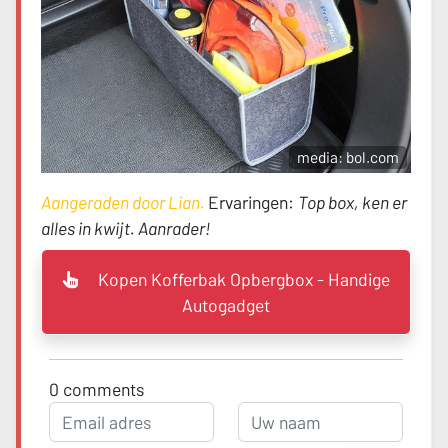
media: bol.com
Aangeraden door Lian.
Ervaringen:
Top box, ken er
alles in kwijt. Aanrader!
Kopen Kofferbak Opbergbox - Handige
Autogadget
0
comments