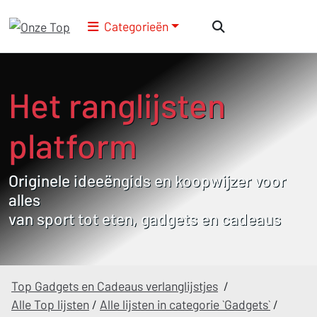
Categorieën
Het ranglijsten
platform
Originele ideeëngids en koopwijzer voor
alles
van sport tot eten, gadgets en cadeaus
Top Gadgets en Cadeaus verlanglijstjes
/
Alle Top lijsten
/
Alle lijsten in categorie `Gadgets`
/