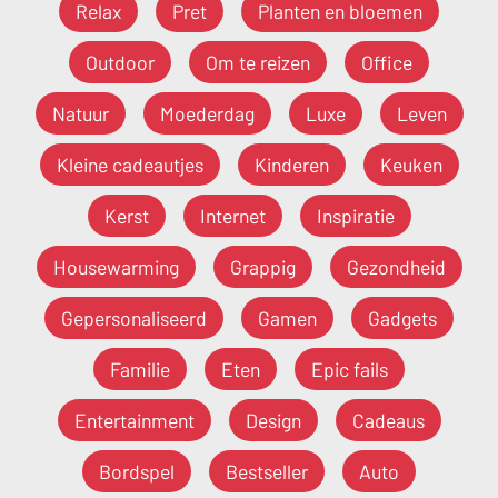
Relax
Pret
Planten en bloemen
Outdoor
Om te reizen
Office
Natuur
Moederdag
Luxe
Leven
Kleine cadeautjes
Kinderen
Keuken
Kerst
Internet
Inspiratie
Housewarming
Grappig
Gezondheid
Gepersonaliseerd
Gamen
Gadgets
Familie
Eten
Epic fails
Entertainment
Design
Cadeaus
Bordspel
Bestseller
Auto