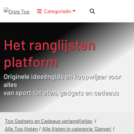
Categorieën
Het ranglijsten
platform
Originele ideeëngids en koopwijzer voor
alles
van sport tot eten, gadgets en cadeaus
Top Gadgets en Cadeaus verlanglijstjes
/
Alle Top lijsten
/
Alle lijsten in categorie `Gamen`
/