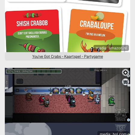
media: amazon.nl
You've Got Crabs - Kaartspel - Partygame
media: bol.com