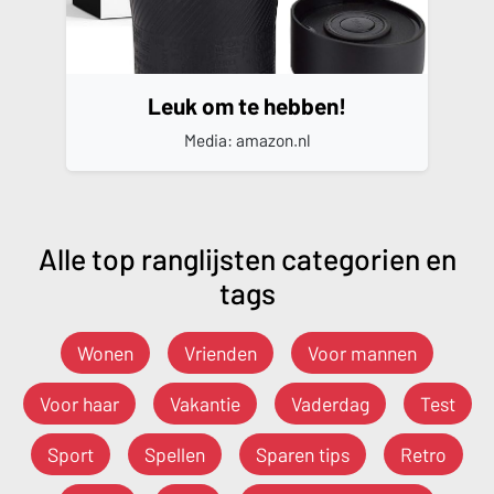
Leuk om te hebben!
Media: amazon.nl
Alle top ranglijsten categorien en
tags
Wonen
Vrienden
Voor mannen
Voor haar
Vakantie
Vaderdag
Test
Sport
Spellen
Sparen tips
Retro