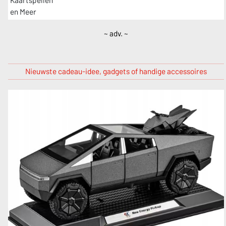
~ adv. ~
Nieuwste cadeau-idee, gadgets of handige accessoires