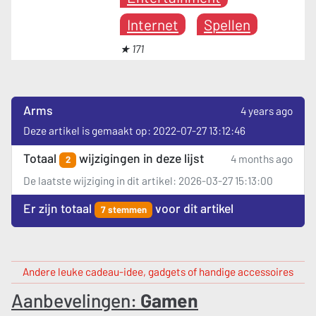
Internet
Spellen
★ 171
Arms
4 years ago
Deze artikel is gemaakt op: 2022-07-27 13:12:46
Totaal
wijzigingen in deze lijst
4 months ago
2
De laatste wijziging in dit artikel: 2026-03-27 15:13:00
Er zijn totaal
voor dit artikel
7 stemmen
Andere leuke cadeau-idee, gadgets of handige accessoires
Aanbevelingen:
Gamen