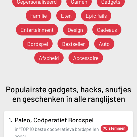
Gepersonaliseerd
Gamen
Gadgets
Familie
Eten
Epic fails
Entertainment
Design
Cadeaus
Bordspel
Bestseller
Auto
Afscheid
Accessoire
Populairste gadgets, hacks, snufjes
en geschenken in alle ranglijsten
Paleo, Coöperatief Bordspel
70 stemmen
in "TOP 10 beste cooperatieve bordspellen