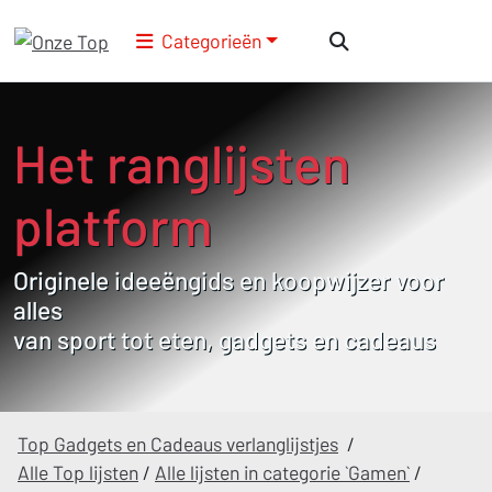
Categorieën
Het ranglijsten
platform
Originele ideeëngids en koopwijzer voor
alles
van sport tot eten, gadgets en cadeaus
Top Gadgets en Cadeaus verlanglijstjes
/
Alle Top lijsten
/
Alle lijsten in categorie `Gamen`
/