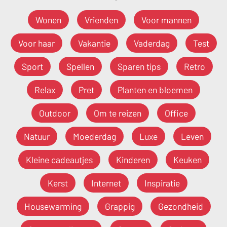
Wonen
Vrienden
Voor mannen
Voor haar
Vakantie
Vaderdag
Test
Sport
Spellen
Sparen tips
Retro
Relax
Pret
Planten en bloemen
Outdoor
Om te reizen
Office
Natuur
Moederdag
Luxe
Leven
Kleine cadeautjes
Kinderen
Keuken
Kerst
Internet
Inspiratie
Housewarming
Grappig
Gezondheid