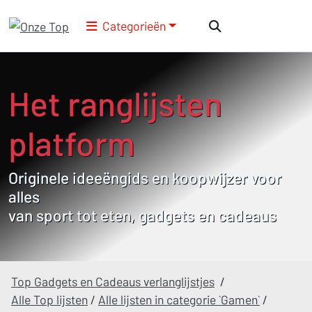
Categorieën
Het ranglijsten
platform
Originele ideeëngids en koopwijzer voor
alles
van sport tot eten, gadgets en cadeaus
Top Gadgets en Cadeaus verlanglijstjes
/
Alle Top lijsten
/
Alle lijsten in categorie `Gamen`
/