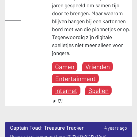
jaren gespeeld om samen tijd
door te brengen. Maar waarom
Gamen
blijven hangen bij een kartonnen
bord met van die pionnetjes er op.
Tegenwoordig zijn digitale
spelletjes niet meer alleen voor
jongere.
Gamen
Vrienden
Entertainment
Internet
Spellen
★ 171
Captain Toad: Treasure Tracker
4 years ago
Deze artikel is gemaakt op: 2022-07-27 12:34:51