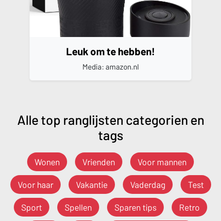
Leuk om te hebben!
Media: amazon.nl
Alle top ranglijsten categorien en
tags
Wonen
Vrienden
Voor mannen
Voor haar
Vakantie
Vaderdag
Test
Sport
Spellen
Sparen tips
Retro