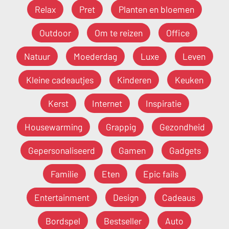
Relax
Pret
Planten en bloemen
Outdoor
Om te reizen
Office
Natuur
Moederdag
Luxe
Leven
Kleine cadeautjes
Kinderen
Keuken
Kerst
Internet
Inspiratie
Housewarming
Grappig
Gezondheid
Gepersonaliseerd
Gamen
Gadgets
Familie
Eten
Epic fails
Entertainment
Design
Cadeaus
Bordspel
Bestseller
Auto