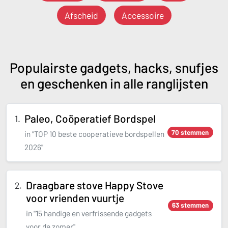
Afscheid
Accessoire
Populairste gadgets, hacks, snufjes
en geschenken in alle ranglijsten
Paleo, Coöperatief Bordspel
70 stemmen
in "TOP 10 beste cooperatieve bordspellen
2026"
Draagbare stove Happy Stove
voor vrienden vuurtje
63 stemmen
in "15 handige en verfrissende gadgets
voor de zomer"