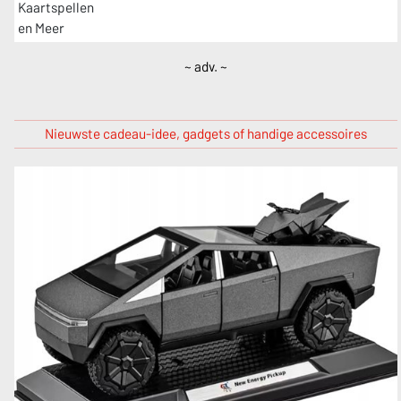
~ adv. ~
Nieuwste cadeau-idee, gadgets of handige accessoires