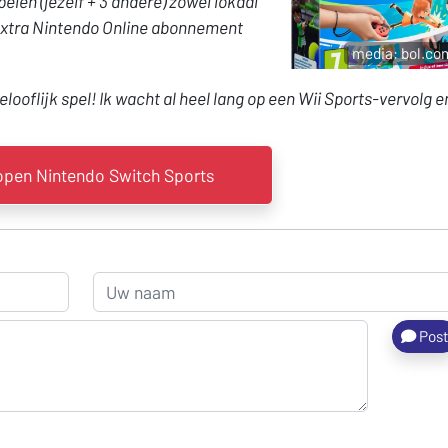
pelen (jezelf + 3 andere) zowel lokaal
n extra Nintendo Online abonnement
media: bol.co
looflijk spel! Ik wacht al heel lang op een Wii Sports-vervolg e
pen Nintendo Switch Sports
Pos