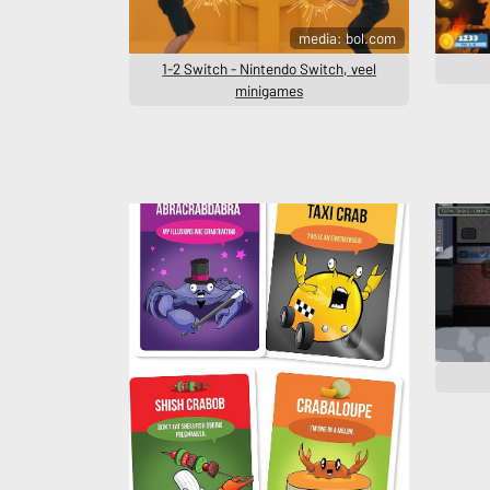
media: bol.com
1-2 Switch - Nintendo Switch, veel
minigames