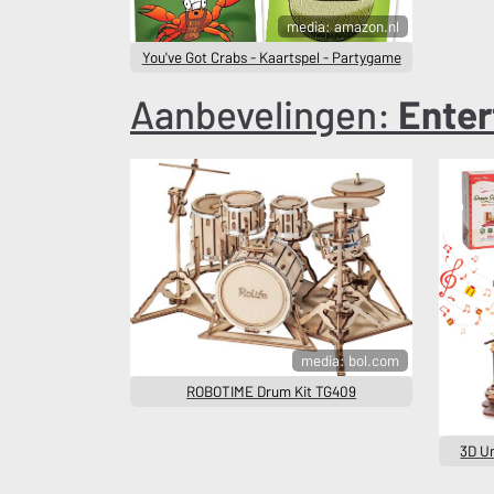
media: amazon.nl
You've Got Crabs - Kaartspel - Partygame
Aanbevelingen:
Enter
media: bol.com
ROBOTIME Drum Kit TG409
3D U