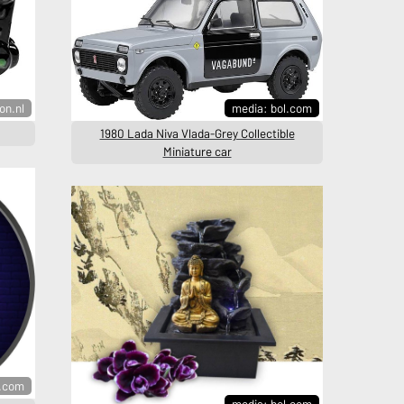
on.nl
media: bol.com
1980 Lada Niva Vlada-Grey Collectible
Miniature car
l.com
media: bol.com