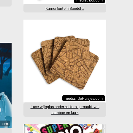
Kamerfontein Boeddha
media: DeHuisjes.com
Luxe wijnglas onderzetters gemaakt van
bamboe en kurk
l.com