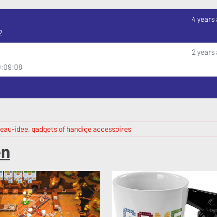
4 years
2
2 years
10:09:08
eau-idee, gadgets of handige accessoires
n