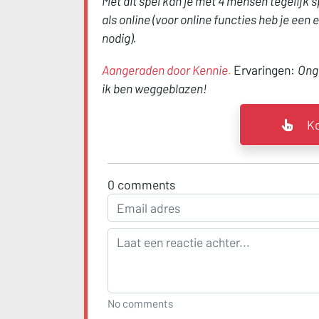
Met dit spel kan je met 4 mensen tegelijk s
als online (voor online functies heb je ee
nodig).
Aangeraden door Kennie
.
Ervaringen:
Onge
ik ben weggeblazen!
Ko
0
comments
No comments