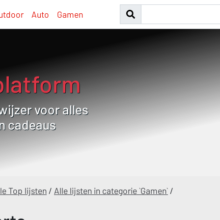
utdoor
Auto
Gamen
platform
ijzer voor alles
en cadeaus
le Top lijsten
/
Alle lijsten in categorie `Gamen`
/