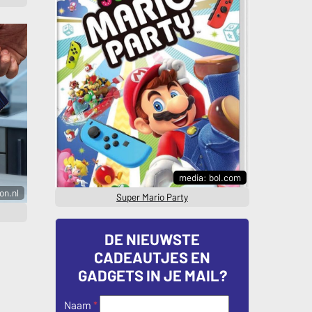
media: bol.com
on.nl
Super Mario Party
DE NIEUWSTE
CADEAUTJES EN
GADGETS IN JE MAIL?
Naam
*