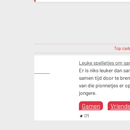
Top cade
Leuke spelletjes om sa
Er is niks leuker dan s
Gamen
samen tijd door te bre
van die pionnetjes er op
jongere.
Gamen
Vriend
★ 171