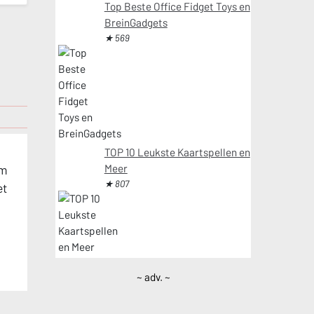
Top Beste Office Fidget Toys en
BreinGadgets
★ 569
TOP 10 Leukste Kaartspellen en
Meer
om
★ 807
et
~ adv. ~