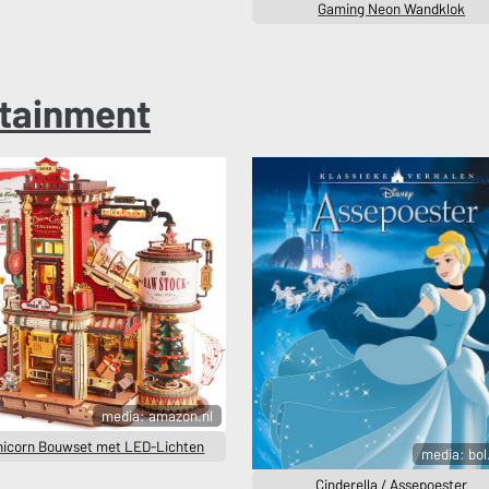
Gaming Neon Wandklok
tainment
media: amazon.nl
nicorn Bouwset met LED-Lichten
media: bo
Cinderella / Assepoester