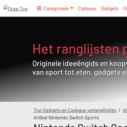
Categorieën
Cadeaus
Gadgets
O
Het ranglijsten 
Originele ideeëngids en koopw
van sport tot eten, gadgets 
Top Gadgets en Cadeaus verlanglijstjes
/
Al
Artikel Nintendo Switch Sports