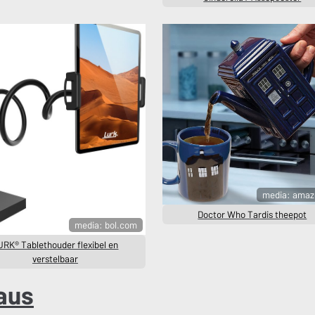
media: amaz
Doctor Who Tardis theepot
media: bol.com
URK® Tablethouder flexibel en
verstelbaar
aus