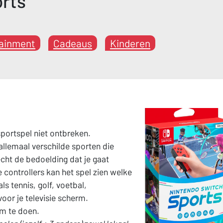
rts
ainment
Cadeaus
Kinderen
portspel niet ontbreken.
llemaal verschilde sporten die
cht de bedoelding dat je gaat
ontrollers kan het spel zien welke
s tennis, golf, voetbal,
oor je televisie scherm.
om te doen.