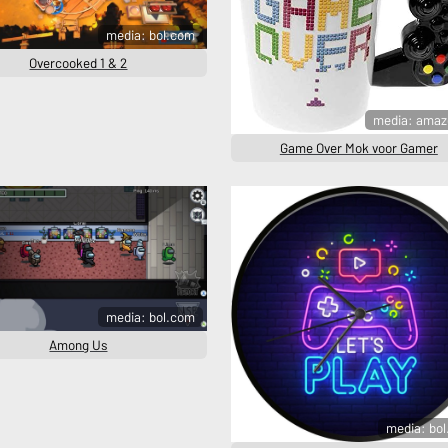
media: bol.com
Overcooked 1 & 2
media: amaz
Game Over Mok voor Gamer
media: bol.com
Among Us
media: bo