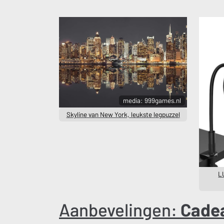
media: 999games.nl
Skyline van New York, leukste legpuzzel
L
Aanbevelingen:
Cade