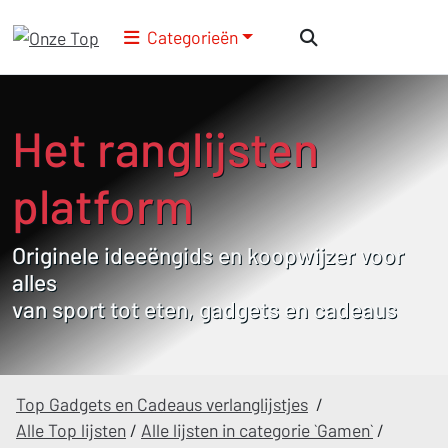
Categorieën
Het ranglijsten
platform
Originele ideeëngids en koopwijzer voor
alles
van sport tot eten, gadgets en cadeaus
Top Gadgets en Cadeaus verlanglijstjes
/
Alle Top lijsten
/
Alle lijsten in categorie `Gamen`
/