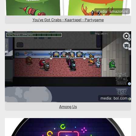
media: amazon.nl
You've Got Crabs - Kaartspel - Partygame
media: bol.com
Among Us