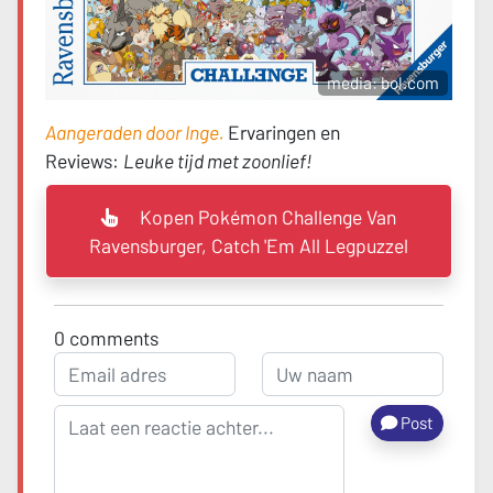
media: bol.com
Aangeraden door Inge.
Ervaringen en
Reviews:
Leuke tijd met zoonlief!
Kopen Pokémon Challenge Van
Ravensburger, Catch 'Em All Legpuzzel
0
comments
Post