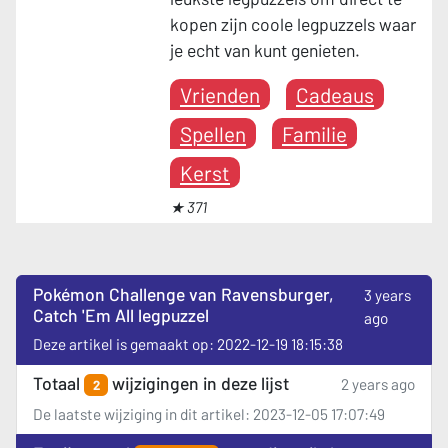
kopen zijn coole legpuzzels waar
je echt van kunt genieten.
Vrienden
Cadeaus
Spellen
Familie
Kerst
★ 371
Pokémon Challenge van Ravensburger,
3 years
Catch 'Em All legpuzzel
ago
Deze artikel is gemaakt op: 2022-12-19 18:15:38
Totaal
wijzigingen in deze lijst
2 years ago
2
De laatste wijziging in dit artikel: 2023-12-05 17:07:49