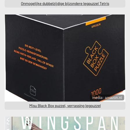
Onmogelijke dubbelzijdige bijzondere legpuzzel Tetris
media: amazon.nl
Misu Black Box puzzel, verrassing legpuzzel