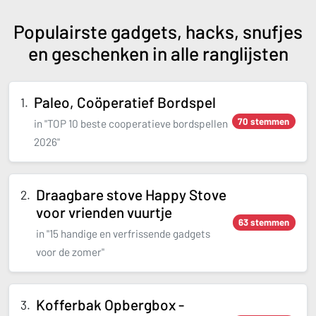
Populairste gadgets, hacks, snufjes
en geschenken in alle ranglijsten
Paleo, Coöperatief Bordspel
70 stemmen
in "TOP 10 beste cooperatieve bordspellen
2026"
Draagbare stove Happy Stove
voor vrienden vuurtje
63 stemmen
in "15 handige en verfrissende gadgets
voor de zomer"
Kofferbak Opbergbox -