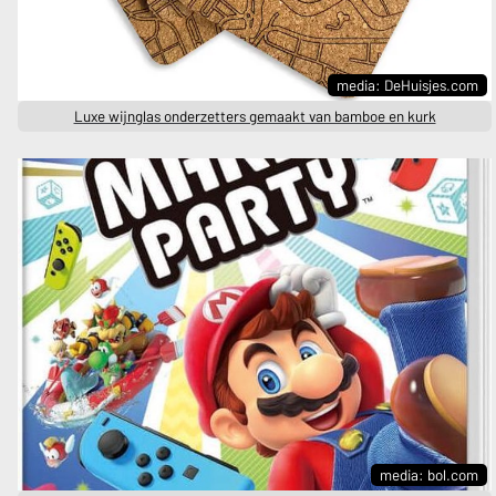
media: DeHuisjes.com
Luxe wijnglas onderzetters gemaakt van bamboe en kurk
media: bol.com