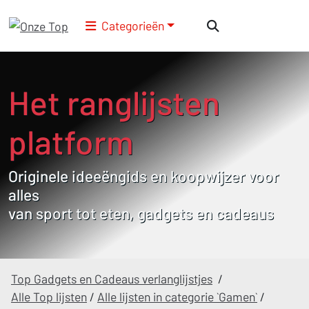
Categorieën
Het ranglijsten
platform
Originele ideeëngids en koopwijzer voor
alles
van sport tot eten, gadgets en cadeaus
Top Gadgets en Cadeaus verlanglijstjes
/
Alle Top lijsten
/
Alle lijsten in categorie `Gamen`
/