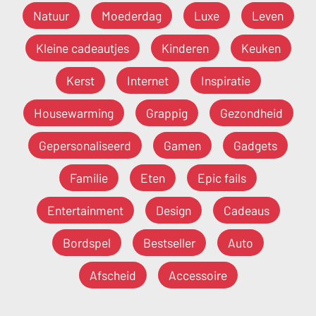
Natuur
Moederdag
Luxe
Leven
Kleine cadeautjes
Kinderen
Keuken
Kerst
Internet
Inspiratie
Housewarming
Grappig
Gezondheid
Gepersonaliseerd
Gamen
Gadgets
Familie
Eten
Epic fails
Entertainment
Design
Cadeaus
Bordspel
Bestseller
Auto
Afscheid
Accessoire