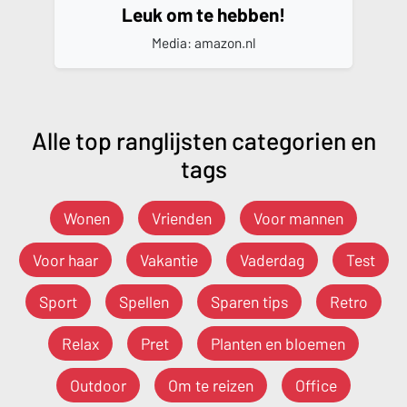
Leuk om te hebben!
Media: amazon.nl
Alle top ranglijsten categorien en
tags
Wonen
Vrienden
Voor mannen
Voor haar
Vakantie
Vaderdag
Test
Sport
Spellen
Sparen tips
Retro
Relax
Pret
Planten en bloemen
Outdoor
Om te reizen
Office