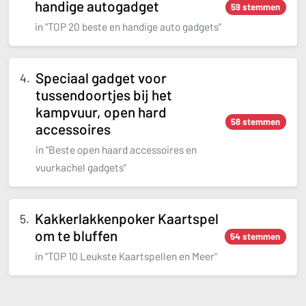
handige autogadget
59 stemmen
in "TOP 20 beste en handige auto gadgets"
Speciaal gadget voor
tussendoortjes bij het
kampvuur, open hard
58 stemmen
accessoires
in "Beste open haard accessoires en
vuurkachel gadgets"
Kakkerlakkenpoker Kaartspel
om te bluffen
54 stemmen
in "TOP 10 Leukste Kaartspellen en Meer"