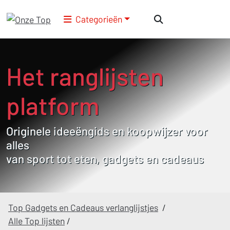
Categorieën
Het ranglijsten
platform
Originele ideeëngids en koopwijzer voor
alles
van sport tot eten, gadgets en cadeaus
Top Gadgets en Cadeaus verlanglijstjes
/
Alle Top lijsten
/