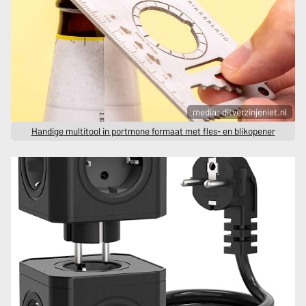
media: ditverzinjeniet.nl
Handige multitool in portmone formaat met fles- en blikopener