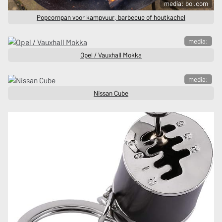
media: bol.com
Popcornpan voor kampvuur, barbecue of houtkachel
media:
Opel / Vauxhall Mokka
media:
Nissan Cube