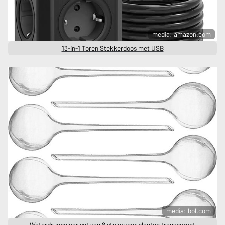
media: amazon.com
13-in-1 Toren Stekkerdoos met USB
media: bol.com