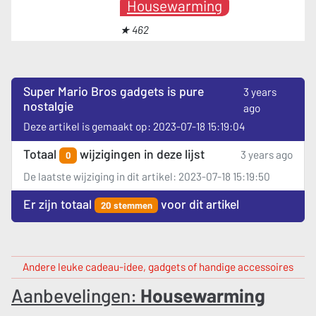
Housewarming
★ 462
Super Mario Bros gadgets is pure
3 years
nostalgie
ago
Deze artikel is gemaakt op: 2023-07-18 15:19:04
Totaal
wijzigingen in deze lijst
3 years ago
0
De laatste wijziging in dit artikel: 2023-07-18 15:19:50
Er zijn totaal
voor dit artikel
20 stemmen
Andere leuke cadeau-idee, gadgets of handige accessoires
Aanbevelingen:
Housewarming