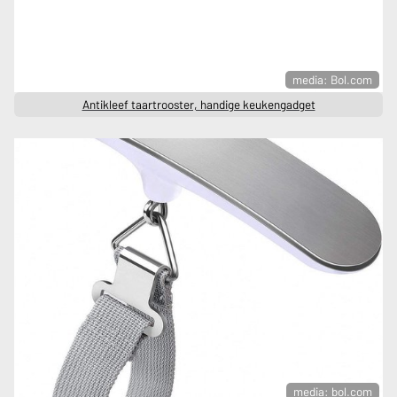
media: Bol.com
Antikleef taartrooster, handige keukengadget
media: bol.com