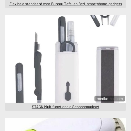
Flexibele standaard voor Bureau Tafel en Bed, smartphone-gadgets
media: bol.com
STACK Multifunctionele Schoonmaakset