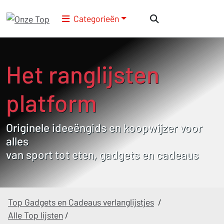
Categorieën
Het ranglijsten
platform
Originele ideeëngids en koopwijzer voor
alles
van sport tot eten, gadgets en cadeaus
Top Gadgets en Cadeaus verlanglijstjes
/
Alle Top lijsten
/