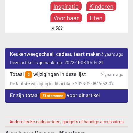
Inspiratie
Kinderen
Voor haar
Eten
★ 389
Keukenweegschaal, cadeau taart maken
3 years ago
Deze artikel is gemaakt op: 2022-11-08 10:04:21
Totaal
wijzigingen in deze lijst
2 years ago
2
De laatste wijziging in dit artikel: 2023-12-18 14:52:07
Er zijn totaal
voor dit artikel
31 stemmen
Andere leuke cadeau-idee, gadgets of handige accessoires