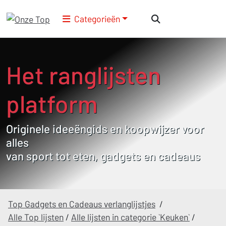
Categorieën
Het ranglijsten
platform
Originele ideeëngids en koopwijzer voor
alles
van sport tot eten, gadgets en cadeaus
Top Gadgets en Cadeaus verlanglijstjes
/
Alle Top lijsten
/
Alle lijsten in categorie `Keuken`
/