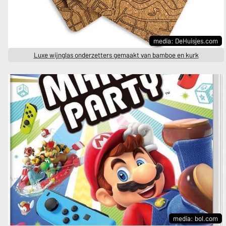
media: DeHuisjes.com
Luxe wijnglas onderzetters gemaakt van bamboe en kurk
media: bol.com