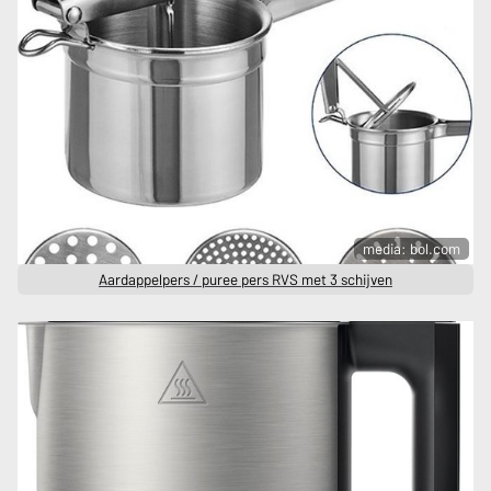
media: bol.com
Aardappelpers / puree pers RVS met 3 schijven