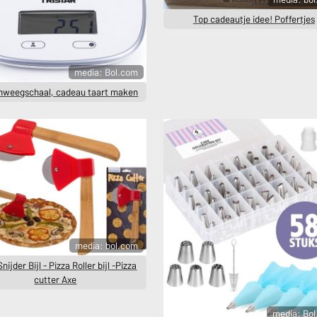
Top cadeautje idee! Poffertjes
media: Bol.com
nweegschaal, cadeau taart maken
media: bol.com
nijder Bijl - Pizza Roller bijl -Pizza
cutter Axe
media: Bo