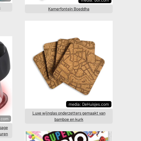
n
Kamerfontein Boeddha
media: DeHuisjes.com
Luxe wijnglas onderzetters gemaakt van
l.com
bamboe en kurk
ssage
turen