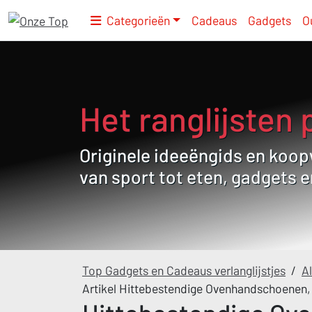
Categorieën
Cadeaus
Gadgets
O
Het ranglijsten 
Originele ideeëngids en koopw
van sport tot eten, gadgets 
Top Gadgets en Cadeaus verlanglijstjes
/
Al
Artikel Hittebestendige Ovenhandschoenen,