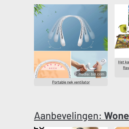
Het ka
Rav
media: bol.com
Portable nek ventilator
Aanbevelingen:
Wone