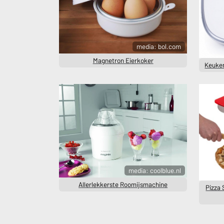
media: bol.com
Magnetron Eierkoker
Keuke
media: coolblue.nl
Allerlekkerste Roomijsmachine
Pizza S