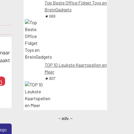
Top Beste Office Fidget Toys en
BreinGadgets
★ 569
 naar
maakt
TOP 10 Leukste Kaartspellen en
Meer
★ 807
n
~ adv. ~
 ago