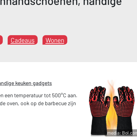
enhandschoenen, handige
Cadeaus
Wonen
andige keuken gadgets
 een temperatuur tot 500°C aan.
 de oven, ook op de barbecue zijn
media: Bol.co