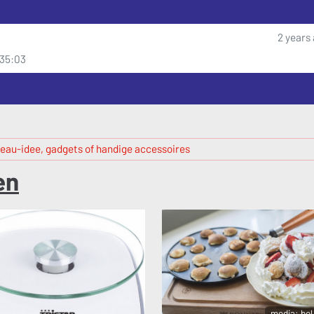
2 years
:35:03
eau-idee, gadgets of handige accessoires
en
media: bo