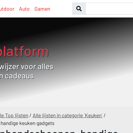
utdoor
Auto
Gamen
platform
ijzer voor alles
en cadeaus
le Top lijsten
/
Alle lijsten in categorie `Keuken`
/
 handige keuken gadgets