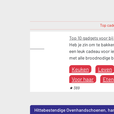
Top cade
Top 10 gadgets voor bi
Heb je zin om te bakken
Keuken
een leuk cadeau voor i
met alle broodnodige 
Keuken
Leven
Voor haar
Eten
★ 389
Hittebestendige Ovenhandschoenen, ha