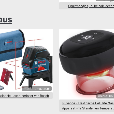
Spuitmondjes, leuke bak ideee
aus
media: amazon.nl
sionele Laserlinerlaser van Bosch
media: bo
Nuvance - Elektrische Cellulite Ma
Apparaat - 12 Standen en Tempera