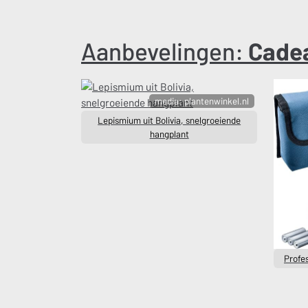
Aanbevelingen:
Cade
media: plantenwinkel.nl
Lepismium uit Bolivia, snelgroeiende
hangplant
Profes