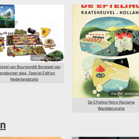
media: bol.com
steel van Bourgondië Bordspel van
ensburger alea, Special Edition
Nederlandstalig
media: amazon
De Efteling Retro Reclame
Wanddecoratie
n