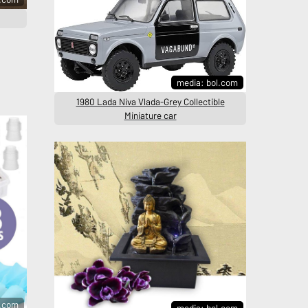
media: bol.com
1980 Lada Niva Vlada-Grey Collectible
Miniature car
l.com
media: bol.com