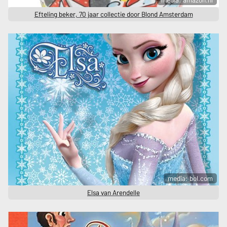
media: amazon.nl
Efteling beker, 70 jaar collectie door Blond Amsterdam
media: bol.com
Elsa van Arendelle