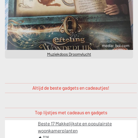
media: bol.com
Muziekdoos Droomvlucht
Altijd de beste gadgets en cadeautjes!
Top lijstjes met cadeaus en gadgets
Beste 17 Makkelijkste en populairste
woonkamerplanten
★ 326