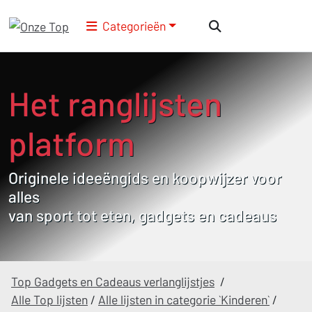
Categorieën
Het ranglijsten
platform
Originele ideeëngids en koopwijzer voor
alles
van sport tot eten, gadgets en cadeaus
Top Gadgets en Cadeaus verlanglijstjes
/
Alle Top lijsten
/
Alle lijsten in categorie `Kinderen`
/