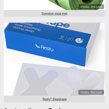
media: bol.com
Gymston yoga mat
media: Bol.com
Resty® Sleeptape