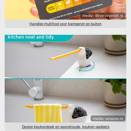
media: ditverzinjeniet.nl
Handige multitool voor kamperen en buiten
media: amazon.nl
Design keukendoek en sponshoude, keuken-gadgets