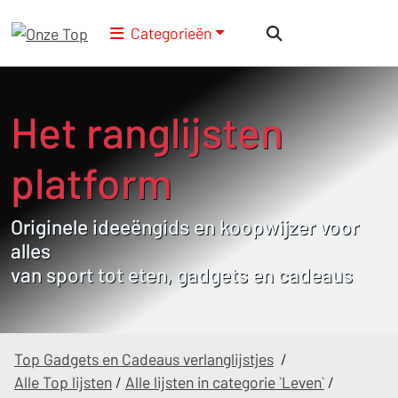
Categorieën
Het ranglijsten
platform
Originele ideeëngids en koopwijzer voor
alles
van sport tot eten, gadgets en cadeaus
Top Gadgets en Cadeaus verlanglijstjes
/
Alle Top lijsten
/
Alle lijsten in categorie `Leven`
/