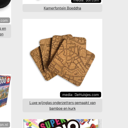
Kamerfontein Boeddha
l.com
s en
en
media: DeHuisjes.com
Luxe wijnglas onderzetters gemaakt van
bamboe en kurk
on.nl