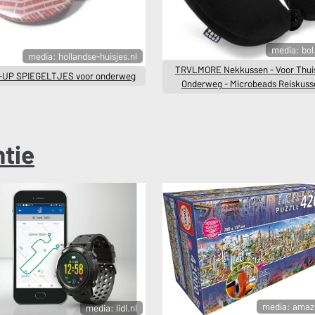
media: bo
media: hollandse-huisjes.nl
TRVLMORE Nekkussen - Voor Thui
UP SPIEGELTJES voor onderweg
Onderweg - Microbeads Reiskuss
tie
media: amaz
media: lidl.nl