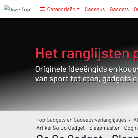
Categorieën
Cadeaus
Gadgets
O
Het ranglijsten 
Originele ideeëngids en koopw
van sport tot eten, gadgets 
Top Gadgets en Cadeaus verlanglijstjes
/
Al
Artikel Go Go Gadget - Slaapmasker - Oogma