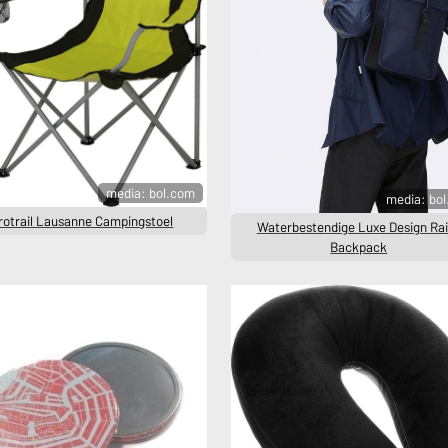
media: bol.com
media: bo
rotrail Lausanne Campingstoel
Waterbestendige Luxe Design Ra
Backpack