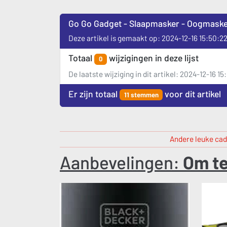
Go Go Gadget - Slaapmasker - Oogmasker 
Deze artikel is gemaakt op: 2024-12-16 15:50:2
Totaal
wijzigingen in deze lijst
0
De laatste wijziging in dit artikel: 2024-12-16 15
Er zijn totaal
voor dit artikel
11 stemmen
Andere leuke cad
Aanbevelingen:
Om te