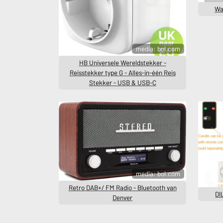
Wa
media: bol.com
HB Universele Wereldstekker -
Reisstekker type G - Alles-in-één Reis
Stekker - USB & USB-C
media: bol.com
Retro DAB+/ FM Radio - Bluetooth van
DI
Denver