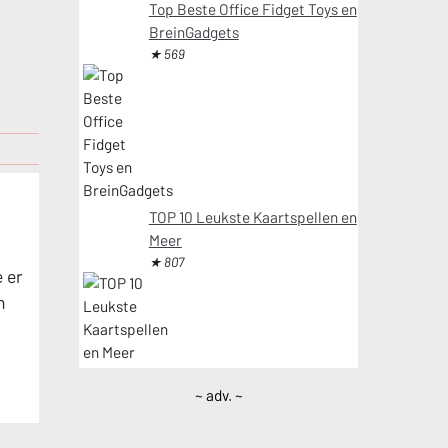
Top Beste Office Fidget Toys en
BreinGadgets
★ 569
TOP 10 Leukste Kaartspellen en
Meer
★ 807
 er
n
~ adv. ~