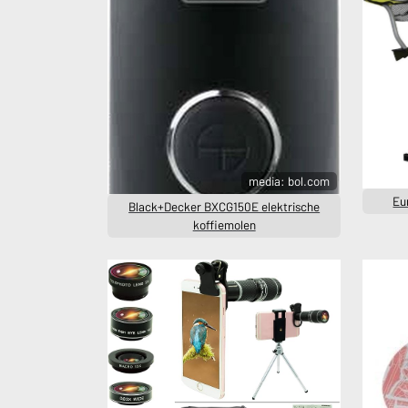
media: bol.com
Eu
Black+Decker BXCG150E elektrische
koffiemolen