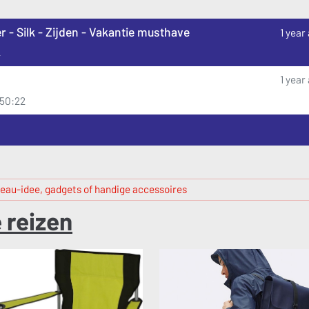
- Silk - Zijden - Vakantie musthave
1 year
2
1 year
:50:22
eau-idee, gadgets of handige accessoires
 reizen