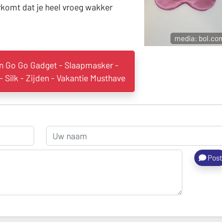
orkomt dat je heel vroeg wakker
media: bol.co
 Go Go Gadget - Slaapmasker -
 Silk - Zijden - Vakantie Musthave
Pos