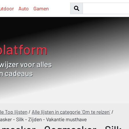
utdoor
Auto
Gamen
platform
ijzer voor alles
en cadeaus
le Top lijsten
/
Alle lijsten in categorie `Om te reizen`
/
sker - Silk - Zijden - Vakantie musthave