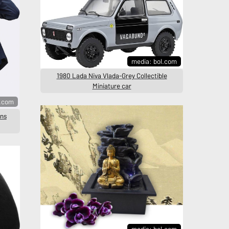
media: bol.com
1980 Lada Niva Vlada-Grey Collectible
Miniature car
l.com
ins
media: bol.com