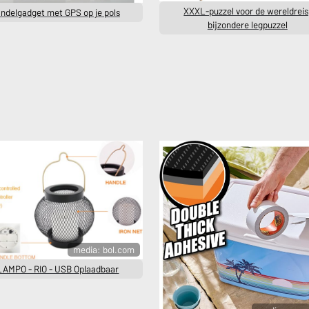
XXXL-puzzel voor de wereldreis
ndelgadget met GPS op je pols
bijzondere legpuzzel
media: bol.com
LAMPO - RIO - USB Oplaadbaar