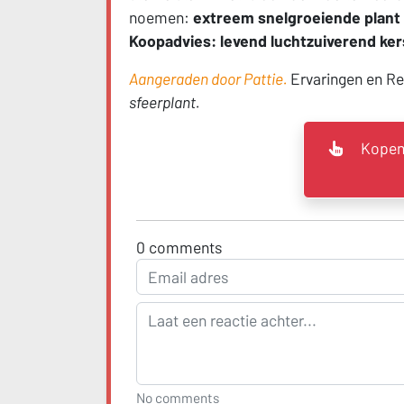
noemen:
extreem snelgroeiende plant
Koopadvies: levend luchtzuiverend ke
Aangeraden door Pattie.
Ervaringen en R
sfeerplant.
Kopen
0
comments
No comments