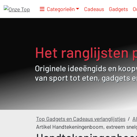
Categorieën
Cadeaus
Gadgets
O
Het ranglijsten 
Originele ideeëngids en koopw
van sport tot eten, gadgets 
Top Gadgets en Cadeaus verlanglijstjes
/
Al
Artikel Handtekeningenboom, extreem snelg