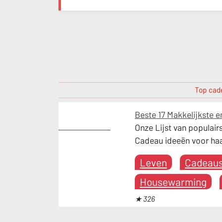
Top cade
Beste 17 Makkelijkste 
Housewarming
Onze Lijst van populai
Cadeau ideeën voor ha
Leven
Cadeau
Housewarming
★ 326