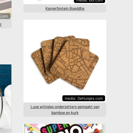
Kamerfontein Boeddha
l.com
t
media: DeHuisjes.com
Luxe wijnglas onderzetters gemaakt van
bamboe en kurk