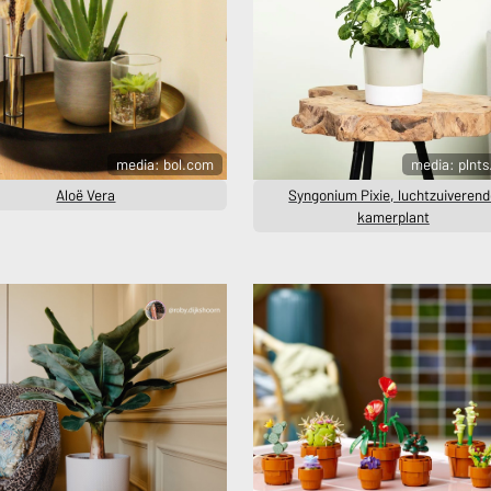
media: bol.com
media: plnt
Aloë Vera
Syngonium Pixie, luchtzuiveren
kamerplant