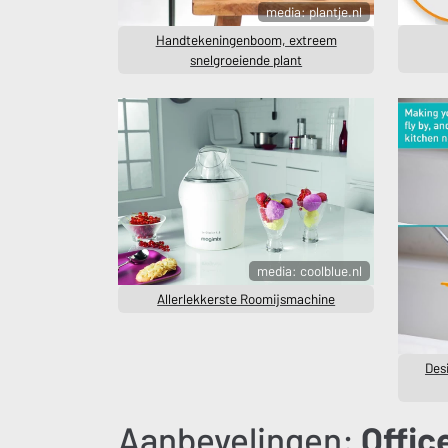
media: plantje.nl
Handtekeningenboom, extreem
snelgroeiende plant
media: coolblue.nl
Allerlekkerste Roomijsmachine
Des
Aanbevelingen:
Offic