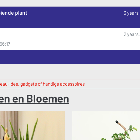
iende plant
3 years
2 years
:56:17
eau-idee, gadgets of handige accessoires
en en Bloemen