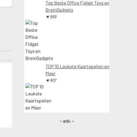
Top Beste Office Fidget Toys en
BreinGadgets
★ 569
TOP 10 Leukste Kaartspellen en
Meer
★ 807
~ adv. ~