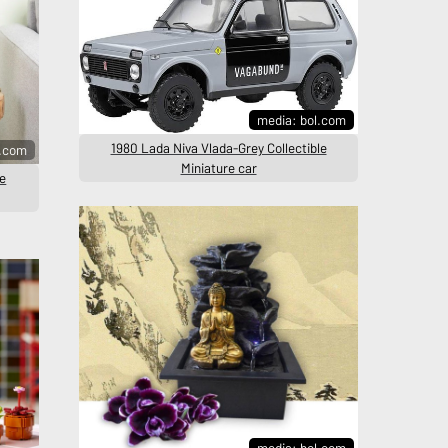
media: bol.com
1980 Lada Niva Vlada-Grey Collectible
s.com
Miniature car
de
media: bol.com