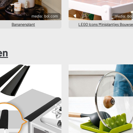
media: bol.com
media: bo
Bananenplant
LEGO Icons Miniplantjes Bouwse
en