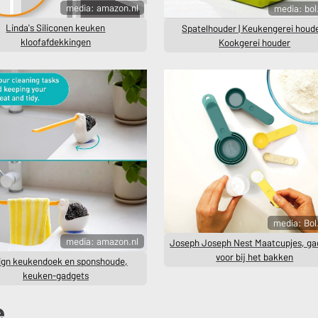
media: amazon.nl
media: bo
Linda's Siliconen keuken
Spatelhouder | Keukengerei houde
kloofafdekkingen
Kookgerei houder
media: Bo
media: amazon.nl
Joseph Joseph Nest Maatcupjes, ga
voor bij het bakken
ign keukendoek en sponshoude,
keuken-gadgets
e