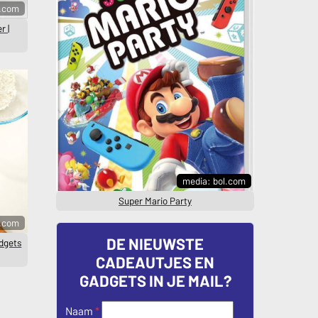
l.com
r |
media: bol.com
Super Mario Party
l.com
DE NIEUWSTE
dgets
CADEAUTJES EN
GADGETS IN JE MAIL?
Naam
*