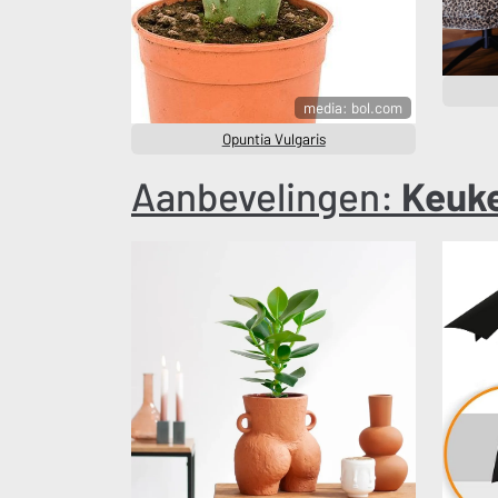
media: bol.com
Opuntia Vulgaris
Aanbevelingen:
Keuk