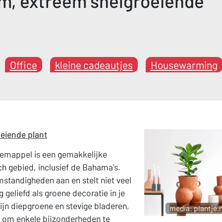
, extreem snelgroeiende
Office
kleine cadeautjes
Housewarming
eiende plant
emappel is een gemakkelijke
ch gebied, inclusief de Bahama's.
mstandigheden aan en stelt niet veel
g geliefd als groene decoratie in je
n diepgroene en stevige bladeren,
media: plantje.n
d om enkele bijzonderheden te