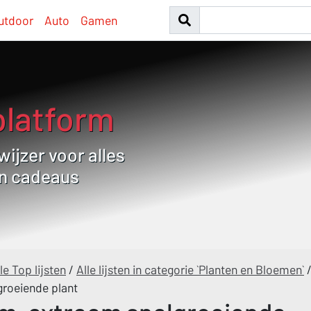
utdoor
Auto
Gamen
platform
ijzer voor alles
en cadeaus
le Top lijsten
/
Alle lijsten in categorie `Planten en Bloemen`
roeiende plant