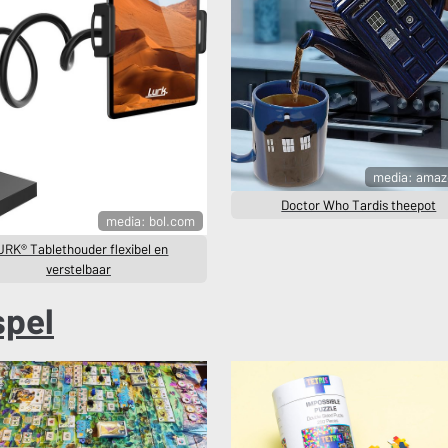
media: amaz
Doctor Who Tardis theepot
media: bol.com
URK® Tablethouder flexibel en
verstelbaar
spel