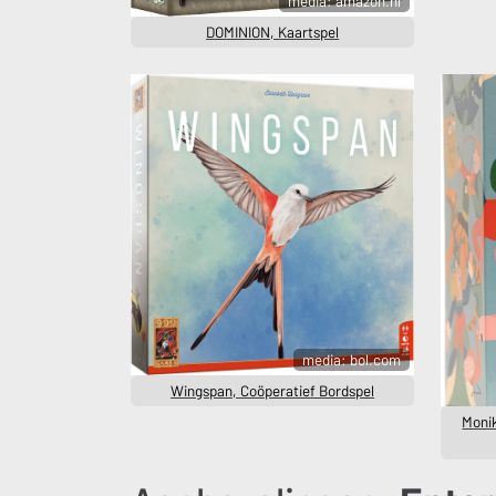
media: amazon.nl
DOMINION, Kaartspel
media: bol.com
Wingspan, Coöperatief Bordspel
Monik