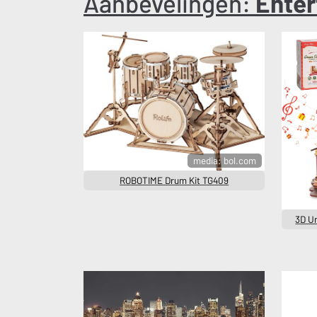
Aanbevelingen:
Enter
media: bol.com
ROBOTIME Drum Kit TG409
3D U