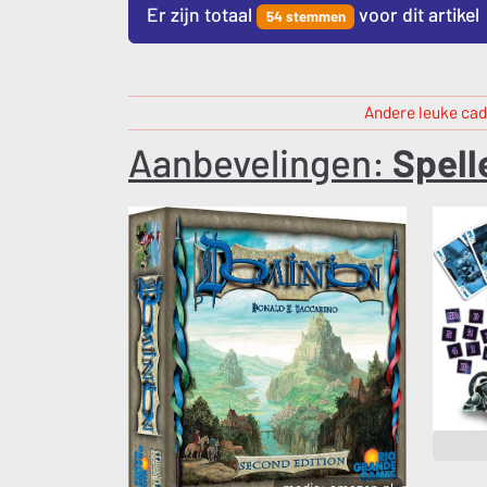
Er zijn totaal
voor dit artikel
54 stemmen
Andere leuke cad
Aanbevelingen:
Spell