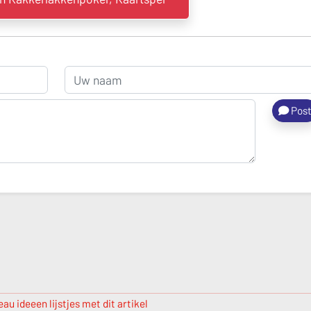
Pos
au ideeen lijstjes met dit artikel