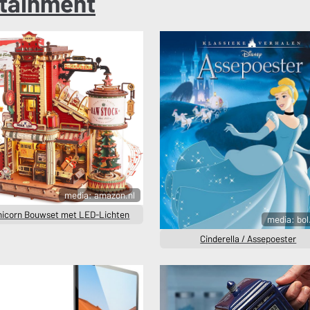
tainment
media: amazon.nl
nicorn Bouwset met LED-Lichten
media: bo
Cinderella / Assepoester