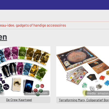
eau-idee, gadgets of handige accessoires
en
media: bol.com
media: amazon
De Crew Kaartspel
Terraforming Mars, Coöperatief Bor