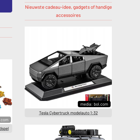
Nieuwste cadeau-idee, gadgets of handige
accessoires
media: bol.com
Tesla Cybertruck modelauto 1:32
.com
dspel