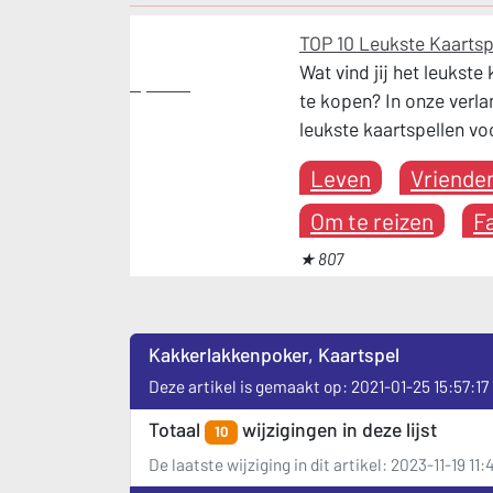
TOP 10 Leukste Kaartsp
Wat vind jij het leukst
Spellen
te kopen? In onze verla
leukste kaartspellen vo
Leven
Vriende
Om te reizen
F
★ 807
Kakkerlakkenpoker, Kaartspel
Deze artikel is gemaakt op: 2021-01-25 15:57:17
Totaal
wijzigingen in deze lijst
10
De laatste wijziging in dit artikel: 2023-11-19 11: