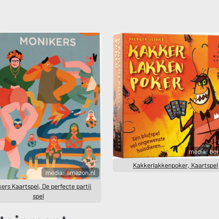
media: bo
Kakkerlakkenpoker, Kaartspel
media: amazon.nl
ers Kaartspel, De perfecte partij
spel