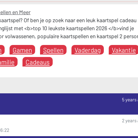
ellen en Meer
e kaartspel? Of ben je op zoek naar een leuk kaartspel cadea
nglijst met <b>top 10 leukste kaartspellen 2026 </b>vind je
or volwassenen, populaire kaartspellen en kaartspel 2 pers
n
Gamen
Spellen
Vaderdag
Vakantie
amilie
Cadeaus
5 years
2 years
46:22