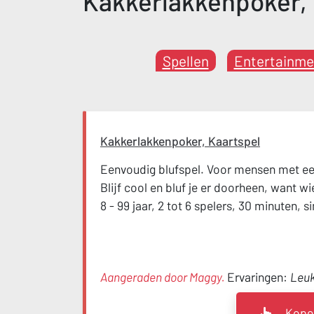
Kakkerlakkenpoker, 
Spellen
Entertainme
Kakkerlakkenpoker, Kaartspel
Eenvoudig blufspel. Voor mensen met e
Blijf cool en bluf je er doorheen, want wie
8 - 99 jaar, 2 tot 6 spelers, 30 minuten, 
Aangeraden door Maggy.
Ervaringen:
Leuk
Kopen