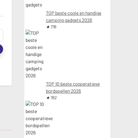
TOP beste coole en handige
camping gadgets 2026
★ 776
t
TOP 10 beste cooperatieve
bordspellen 2026
★ 762