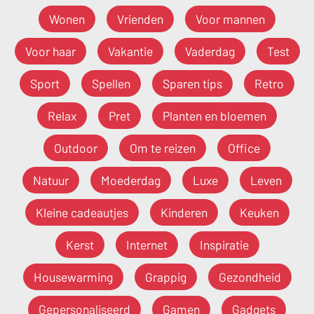
Wonen
Vrienden
Voor mannen
Voor haar
Vakantie
Vaderdag
Test
Sport
Spellen
Sparen tips
Retro
Relax
Pret
Planten en bloemen
Outdoor
Om te reizen
Office
Natuur
Moederdag
Luxe
Leven
Kleine cadeautjes
Kinderen
Keuken
Kerst
Internet
Inspiratie
Housewarming
Grappig
Gezondheid
Gepersonaliseerd
Gamen
Gadgets