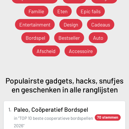
Familie
Eten
Epic fails
Entertainment
Design
Cadeaus
Bordspel
Bestseller
Auto
Afscheid
Accessoire
Populairste gadgets, hacks, snufjes
en geschenken in alle ranglijsten
Paleo, Coöperatief Bordspel
70 stemmen
in "TOP 10 beste cooperatieve bordspellen
2026"