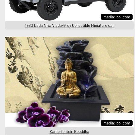
media: bol.com
1980 Lada Niva Vlada-Grey Collectible Miniature car
media: bol.com
Kamerfontein Boeddha