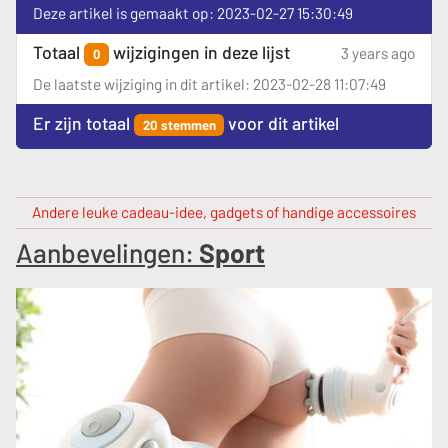
Deze artikel is gemaakt op: 2023-02-27 15:30:49
Totaal
wijzigingen in deze lijst
3 years ago
0
De laatste wijziging in dit artikel: 2023-02-28 11:07:49
Er zijn totaal
voor dit artikel
20 stemmen
Andere leuke cadeau-idee, gadgets of handige accessoires
Aanbevelingen:
Sport