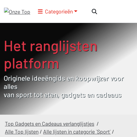
Categorieën
Het ranglijsten
platform
Originele ideeëngids en koopwijzer voor
alles
van sport tot eten, gadgets en cadeaus
Top Gadgets en Cadeaus verlanglijstjes
/
Alle Top lijsten
/
Alle lijsten in categorie `Sport`
/