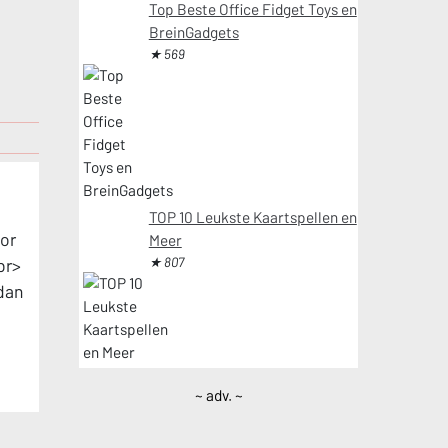
Top Beste Office Fidget Toys en
BreinGadgets
★ 569
TOP 10 Leukste Kaartspellen en
oor
Meer
★ 807
br>
dan
~ adv. ~