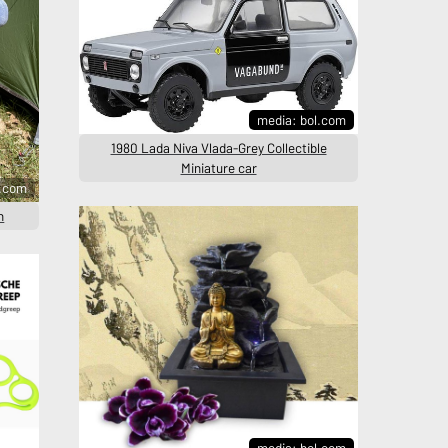
media: bol.com
1980 Lada Niva Vlada-Grey Collectible
Miniature car
l.com
n
media: bol.com