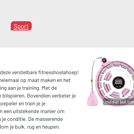
Sport
t deze verstelbare fitnesshoelahoep!
 helemaal op maat maken en het
ng aan je training. Met de
n bilspieren. Bovendien verbeter je
media: bol.co
epeler en train je je
en een uitstekende manier om
n je conditie. De masserende
om je buik, rug en heupen.