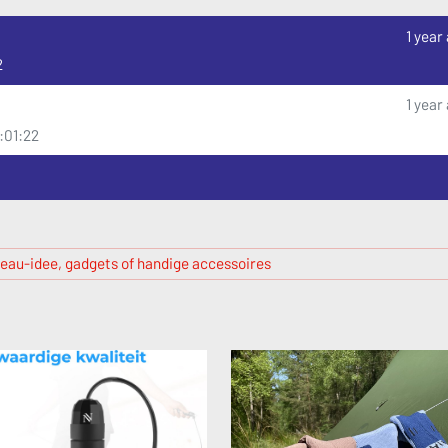
1 year
2
1 year
8:01:22
eau-idee, gadgets of handige accessoires