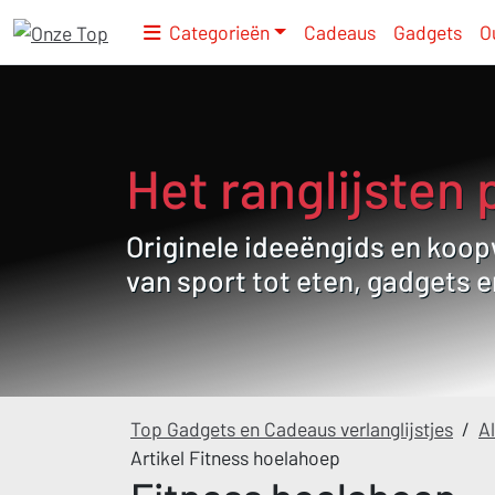
Categorieën
Cadeaus
Gadgets
O
Het ranglijsten 
Originele ideeëngids en koopw
van sport tot eten, gadgets 
Top Gadgets en Cadeaus verlanglijstjes
/
Al
Artikel Fitness hoelahoep