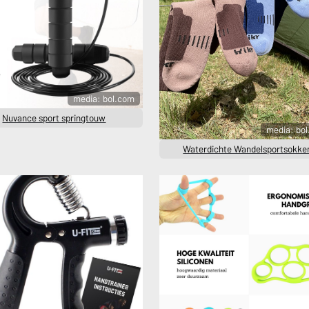
media: bol.com
Nuvance sport springtouw
media: bo
Waterdichte Wandelsportsokke