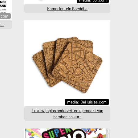
Kamerfontein Boeddha
l.com
Set
media: DeHuisjes.com
Luxe wijnglas onderzetters gemaakt van
bamboe en kurk