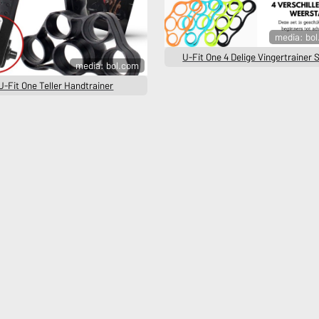
media: bo
U-Fit One 4 Delige Vingertrainer 
media: bol.com
U-Fit One Teller Handtrainer