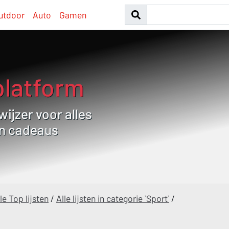
utdoor
Auto
Gamen
platform
ijzer voor alles
en cadeaus
le Top lijsten
/
Alle lijsten in categorie `Sport`
/