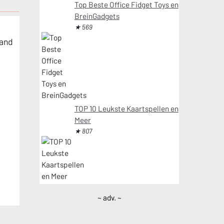
Top Beste Office Fidget Toys en
BreinGadgets
★ 569
rand
TOP 10 Leukste Kaartspellen en
Meer
★ 807
~ adv. ~