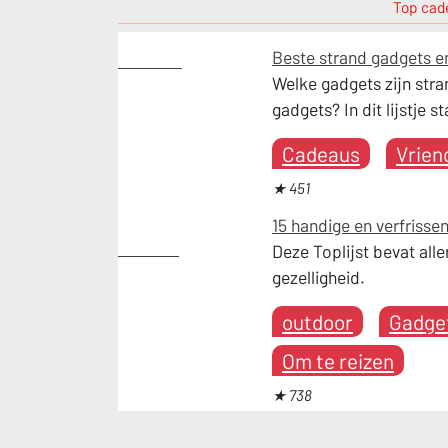
Top cade
Beste strand gadgets 
Vakantie
Welke gadgets zijn stra
gadgets? In dit lijstje
Cadeaus
Vrien
★ 451
15 handige en verfriss
outdoor
Deze Toplijst bevat all
gezelligheid.
outdoor
Gadge
Om te reizen
★ 738