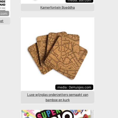
Kamerfontein Boeddha
l.com
Set
media: DeHuisjes.com
Luxe wijnglas onderzetters gemaakt van
bamboe en kurk