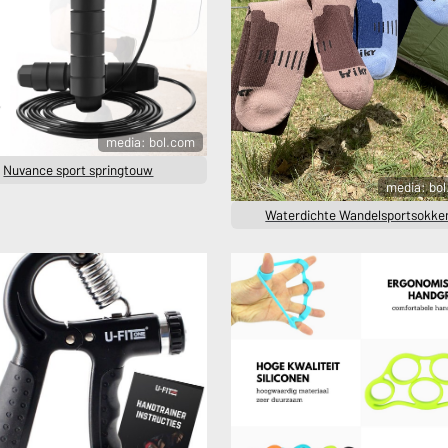
media: bol.com
Nuvance sport springtouw
media: bo
Waterdichte Wandelsportsokke