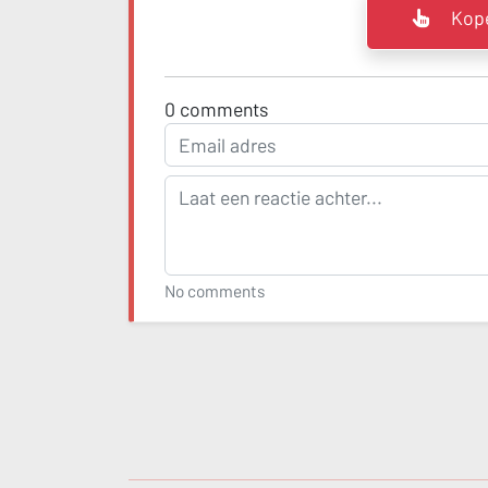
Kope
0
comments
No comments