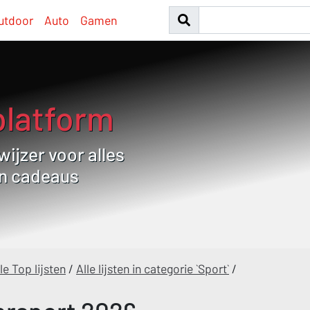
utdoor
Auto
Gamen
platform
ijzer voor alles
en cadeaus
le Top lijsten
/
Alle lijsten in categorie `Sport`
/