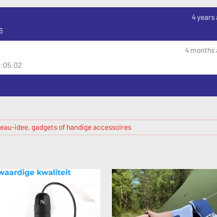
4 years
6
4 months 
18:05:02
eau-idee, gadgets of handige accessoires