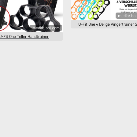
media: bo
U-Fit One 4 Delige Vingertrainer 
media: bol.com
U-Fit One Teller Handtrainer