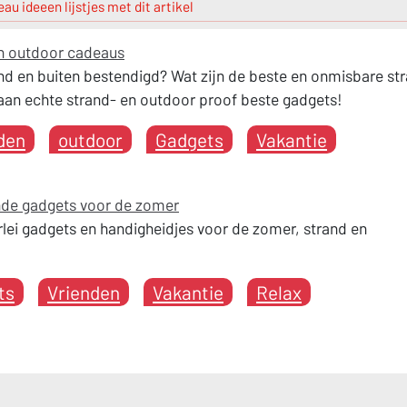
au ideeen lijstjes met dit artikel
en outdoor cadeaus
nd en buiten bestendigd? Wat zijn de beste en onmisbare st
 staan echte strand- en outdoor proof beste gadgets!
den
outdoor
Gadgets
Vakantie
ende gadgets voor de zomer
erlei gadgets en handigheidjes voor de zomer, strand en
ts
Vrienden
Vakantie
Relax