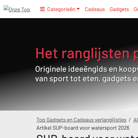
Categorieën
Cadeaus
Gadgets
O
Het ranglijsten 
Originele ideeëngids en koopw
van sport tot eten, gadgets 
Top Gadgets en Cadeaus verlanglijstjes
/
Al
Artikel SUP-board voor watersport 2026