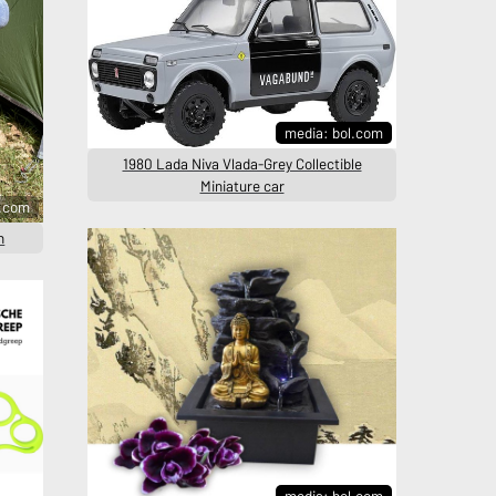
media: bol.com
1980 Lada Niva Vlada-Grey Collectible
Miniature car
l.com
n
media: bol.com