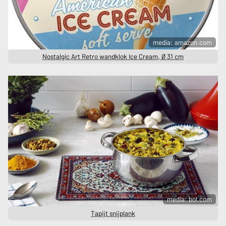
media: amazon.com
Nostalgic Art Retro wandklok Ice Cream, Ø 31 cm
media: bol.com
Tapijt snijplank