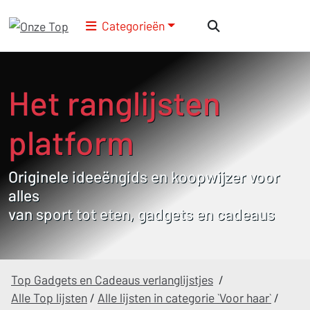
Categorieën
Het ranglijsten
platform
Originele ideeëngids en koopwijzer voor
alles
van sport tot eten, gadgets en cadeaus
Top Gadgets en Cadeaus verlanglijstjes
/
Alle Top lijsten
/
Alle lijsten in categorie `Voor haar`
/