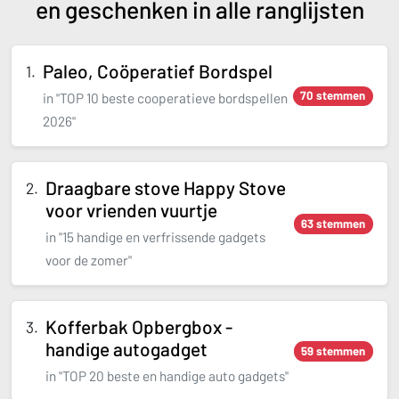
en geschenken in alle ranglijsten
Paleo, Coöperatief Bordspel
70 stemmen
in "TOP 10 beste cooperatieve bordspellen
2026"
Draagbare stove Happy Stove
voor vrienden vuurtje
63 stemmen
in "15 handige en verfrissende gadgets
voor de zomer"
Kofferbak Opbergbox -
handige autogadget
59 stemmen
in "TOP 20 beste en handige auto gadgets"