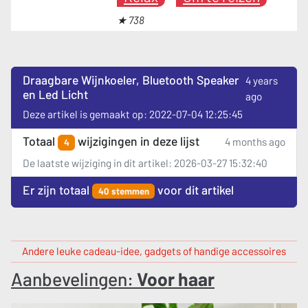
★ 738
Draagbare Wijnkoeler, Bluetooth Speaker
4 years
en Led Licht
ago
Deze artikel is gemaakt op: 2022-07-04 12:25:45
Totaal
wijzigingen in deze lijst
4 months ago
4
De laatste wijziging in dit artikel: 2026-03-27 15:32:40
Er zijn totaal
voor dit artikel
40 stemmen
Andere leuke cadeau-idee, gadgets of handige accessoires
Aanbevelingen:
Voor haar