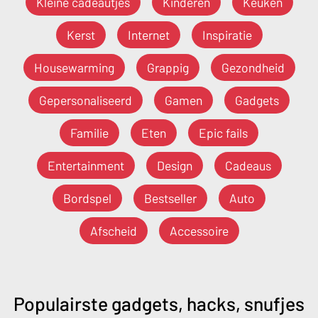
Kleine cadeautjes
Kinderen
Keuken
Kerst
Internet
Inspiratie
Housewarming
Grappig
Gezondheid
Gepersonaliseerd
Gamen
Gadgets
Familie
Eten
Epic fails
Entertainment
Design
Cadeaus
Bordspel
Bestseller
Auto
Afscheid
Accessoire
Populairste gadgets, hacks, snufjes