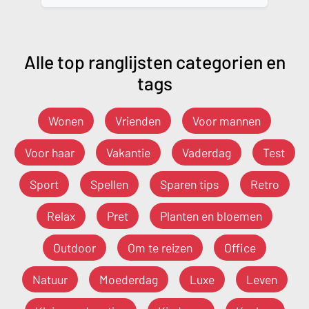
Alle top ranglijsten categorien en
tags
Wonen
Vrienden
Voor mannen
Voor haar
Vakantie
Vaderdag
Test
Sport
Spellen
Sparen tips
Retro
Relax
Pret
Planten en bloemen
Outdoor
Om te reizen
Office
Natuur
Moederdag
Luxe
Leven