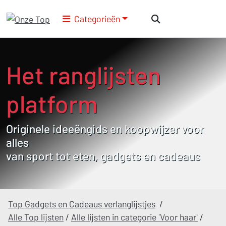
Categorieën
Het ranglijsten
platform
Originele ideeëngids en koopwijzer voor
alles
van sport tot eten, gadgets en cadeaus
Top Gadgets en Cadeaus verlanglijstjes
/
Alle Top lijsten
/
Alle lijsten in categorie `Voor haar`
/