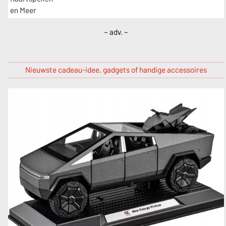
~ adv. ~
Nieuwste cadeau-idee, gadgets of handige accessoires