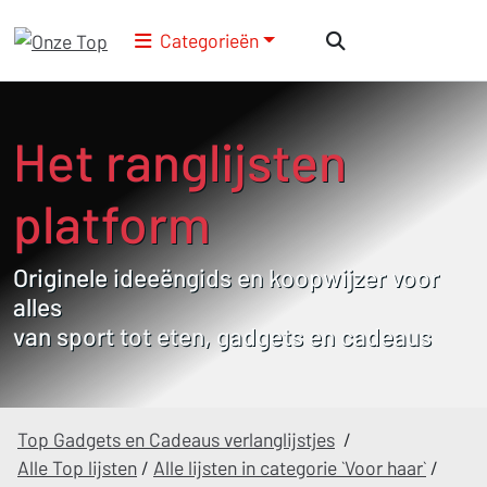
Categorieën
Het ranglijsten
platform
Originele ideeëngids en koopwijzer voor
alles
van sport tot eten, gadgets en cadeaus
Top Gadgets en Cadeaus verlanglijstjes
/
Alle Top lijsten
/
Alle lijsten in categorie `Voor haar`
/