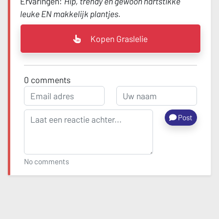
Ervaringen:
Hip, trendy en gewoon hartstikke
leuke EN makkelijk plantjes.
Kopen Graslelie
0
comments
Post
No comments