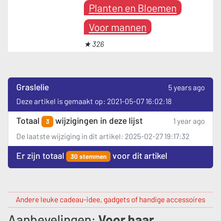
Planten en Bloemen
Voor mannen
★ 326
Graslelie
5 years ago
Deze artikel is gemaakt op: 2021-05-07 16:02:18
Totaal
wijzigingen in deze lijst
1 year ago
3
De laatste wijziging in dit artikel: 2025-02-27 19:17:32
Er zijn totaal
voor dit artikel
30 stemmen
Andere leuke cadeau-idee, gadgets of handige accessoires
Aanbevelingen:
Voor haar