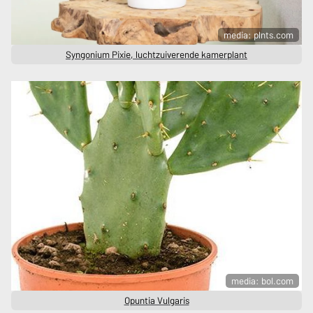
media: plnts.com
Syngonium Pixie, luchtzuiverende kamerplant
media: bol.com
Opuntia Vulgaris