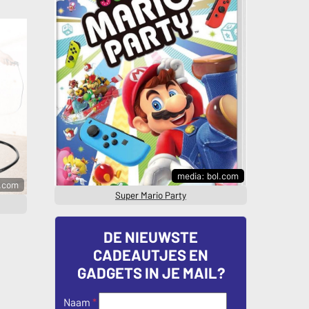
media: bol.com
l.com
Super Mario Party
DE NIEUWSTE
CADEAUTJES EN
GADGETS IN JE MAIL?
Naam
*