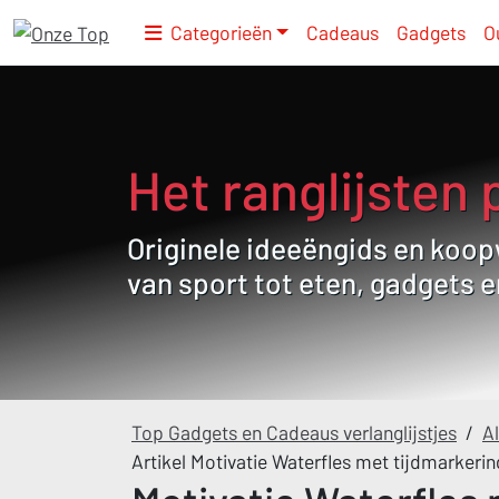
Categorieën
Cadeaus
Gadgets
O
Het ranglijsten 
Originele ideeëngids en koopw
van sport tot eten, gadgets 
Top Gadgets en Cadeaus verlanglijstjes
/
Al
Artikel Motivatie Waterfles met tijdmarkering