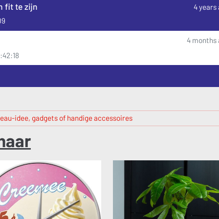
fit te zijn
4 years
09
4 months 
5:42:18
eau-idee, gadgets of handige accessoires
haar