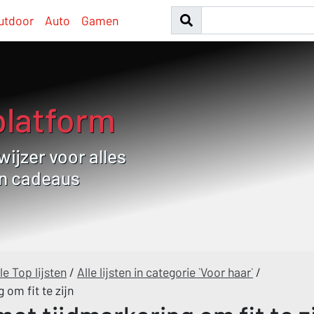
utdoor
Auto
Gamen
platform
ijzer voor alles
en cadeaus
le Top lijsten
/
Alle lijsten in categorie `Voor haar`
/
 om fit te zijn