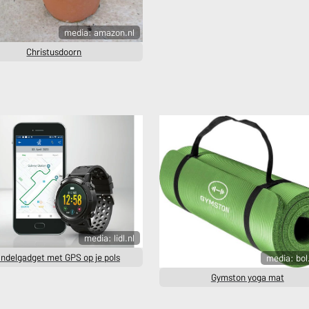
media: amazon.nl
Christusdoorn
media: lidl.nl
ndelgadget met GPS op je pols
media: bo
Gymston yoga mat