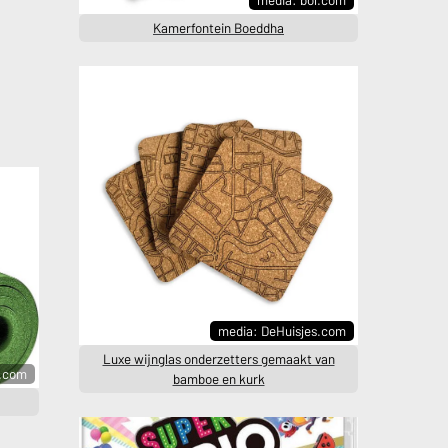
Kamerfontein Boeddha
media: DeHuisjes.com
Luxe wijnglas onderzetters gemaakt van
l.com
bamboe en kurk