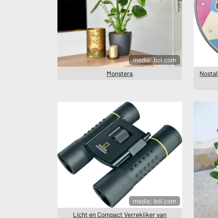
media: bol.com
Monstera
Nostal
media: bol.com
Licht en Compact Verrekijker van