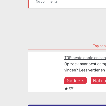
No comments
Top cade
TOP beste coole en ha
Gadgets
Op zoek naar best camp
vinden? Lees verder en
Gadgets
Natuu
★ 776