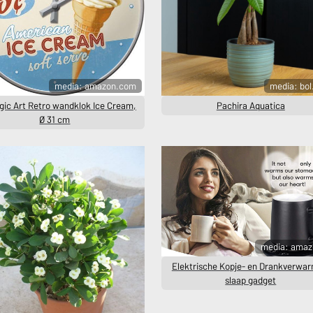
media: amazon.com
media: bo
gic Art Retro wandklok Ice Cream,
Pachira Aquatica
Ø 31 cm
media: amaz
Elektrische Kopje- en Drankverwar
slaap gadget