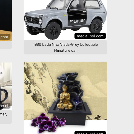
media: bol.com
l.com
1980 Lada Niva Vlada-Grey Collectible
Miniature car
on.nl
mer,
media: bol.com