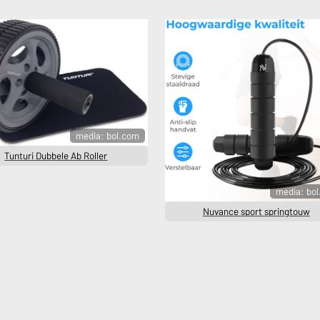
media: bol.com
Tunturi Dubbele Ab Roller
media: bo
Nuvance sport springtouw