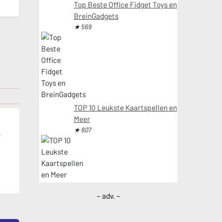
Top Beste Office Fidget Toys en
BreinGadgets
★ 569
TOP 10 Leukste Kaartspellen en
Meer
★ 807
n
~ adv. ~