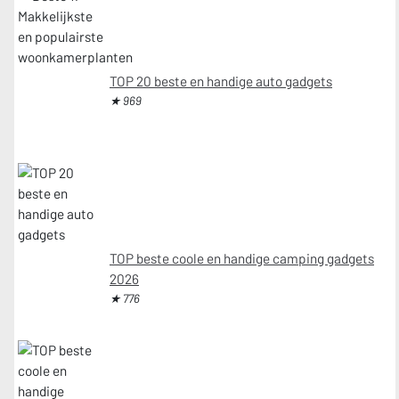
TOP 20 beste en handige auto gadgets
★ 969
TOP beste coole en handige camping gadgets
2026
★ 776