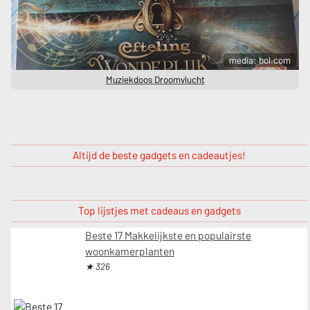
media: bol.com
Muziekdoos Droomvlucht
Altijd de beste gadgets en cadeautjes!
Top lijstjes met cadeaus en gadgets
Beste 17 Makkelijkste en populairste
woonkamerplanten
★ 326