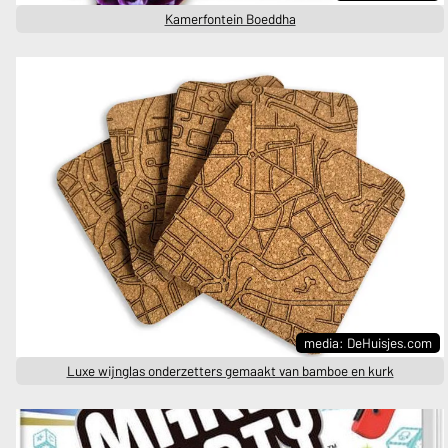
Kamerfontein Boeddha
media: DeHuisjes.com
Luxe wijnglas onderzetters gemaakt van bamboe en kurk