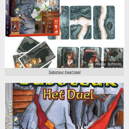
media: bol.com
Saboteur Kaartspel