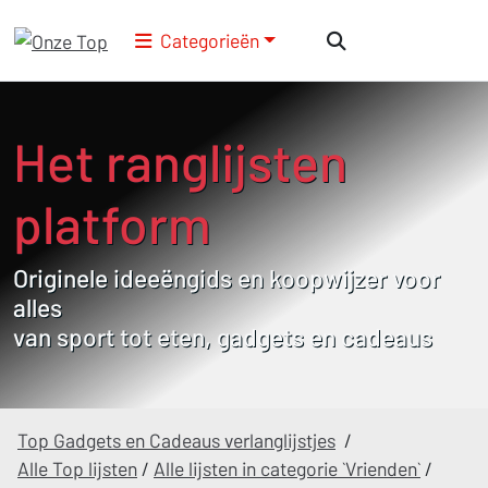
Categorieën
Het ranglijsten
platform
Originele ideeëngids en koopwijzer voor
alles
van sport tot eten, gadgets en cadeaus
Top Gadgets en Cadeaus verlanglijstjes
/
Alle Top lijsten
/
Alle lijsten in categorie `Vrienden`
/