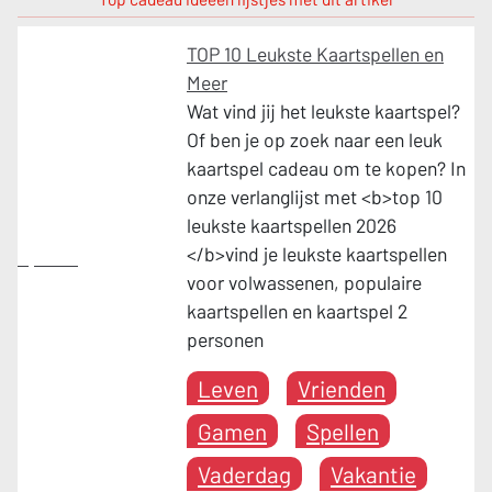
TOP 10 Leukste Kaartspellen en
Meer
Wat vind jij het leukste kaartspel?
Of ben je op zoek naar een leuk
kaartspel cadeau om te kopen? In
onze verlanglijst met <b>top 10
leukste kaartspellen 2026
</b>vind je leukste kaartspellen
Spellen
voor volwassenen, populaire
kaartspellen en kaartspel 2
personen
Leven
Vrienden
Gamen
Spellen
Vaderdag
Vakantie