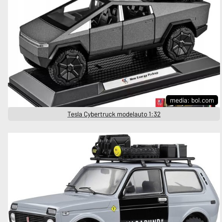
media: bol.com
Tesla Cybertruck modelauto 1:32