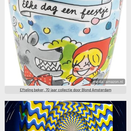
media: amazon.nl
Efteling beker, 70 jaar collectie door Blond Amsterdam