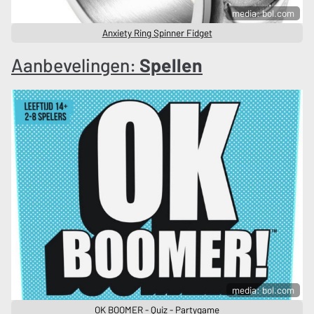
media: bol.com
Anxiety Ring Spinner Fidget
Aanbevelingen:
Spellen
media: bol.com
OK BOOMER - Quiz - Partygame