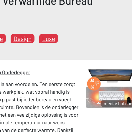
e Verwarmde Bureau
ce
Design
Luxe
 Onderlegger
a aan voordelen. Ten eerste zorgt
 werkplek, wat vooral handig is
rp past bij ieder bureau en voegt
media: bol.co
ruimte. Bovendien is de onderlegger
et een veelzijdige oplossing is voor
aximale temperatuur naar wens
en van de perfecte warmte. Dankzij