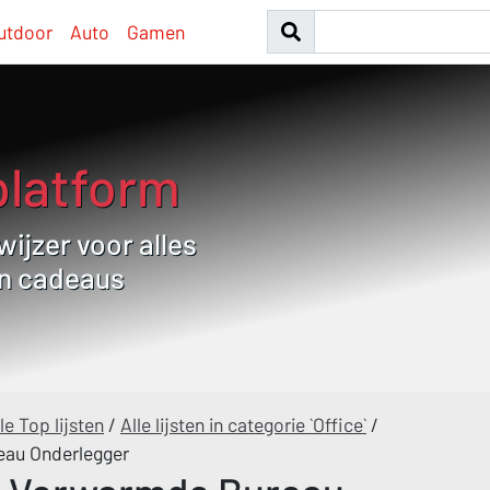
utdoor
Auto
Gamen
platform
ijzer voor alles
en cadeaus
le Top lijsten
/
Alle lijsten in categorie `Office`
/
eau Onderlegger