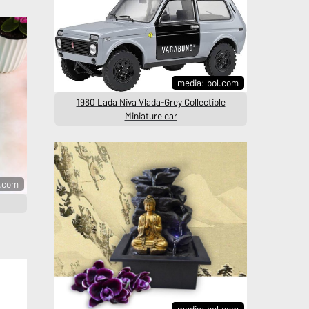
media: bol.com
1980 Lada Niva Vlada-Grey Collectible
Miniature car
.com
media: bol.com