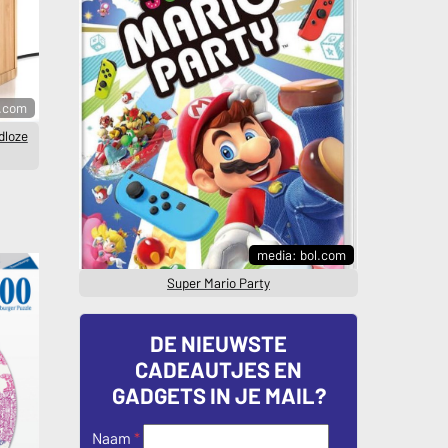
l.com
dloze
media: bol.com
Super Mario Party
DE NIEUWSTE
CADEAUTJES EN
GADGETS IN JE MAIL?
Naam
*