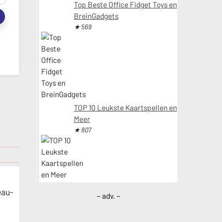
Top Beste Office Fidget Toys en
BreinGadgets
t
★ 569
TOP 10 Leukste Kaartspellen en
Meer
★ 807
eau-
~ adv. ~