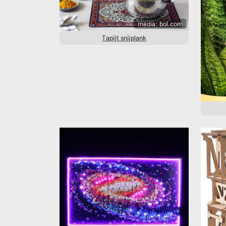
media: bol.com
Tapijt snijplank