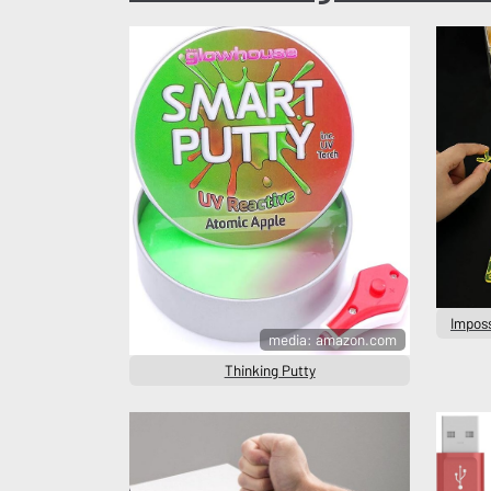
Impos
media: amazon.com
Thinking Putty