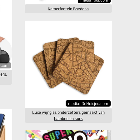
Kamerfontein Boeddha
l.com
ers,
media: DeHuisjes.com
Luxe wijnglas onderzetters gemaakt van
bamboe en kurk