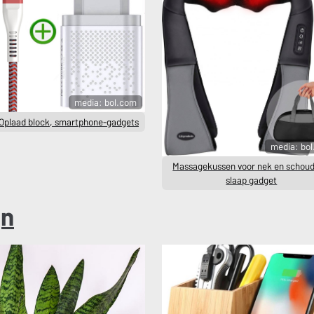
media: bol.com
Oplaad block, smartphone-gadgets
media: bo
Massagekussen voor nek en schoud
slaap gadget
gn