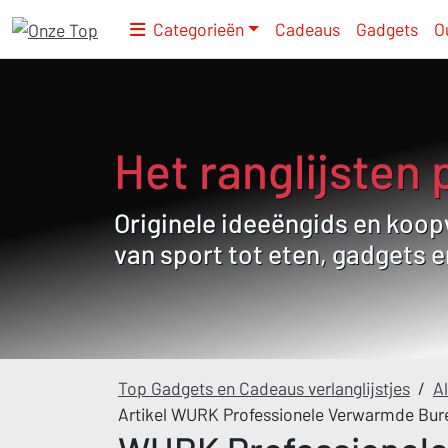
Categorieën
Cadeaus
Gadgets
O
Het ranglijsten 
Originele ideeëngids en koopw
van sport tot eten, gadgets 
Top Gadgets en Cadeaus verlanglijstjes
/
Al
Artikel WURK Professionele Verwarmde Bur