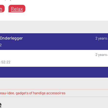
n
Relax
Onderlegger
2 years
22
2 years
3:52:22
eau-idee, gadgets of handige accessoires
e