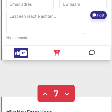
Post
No comments
17
7
MikaMax Enter Knop