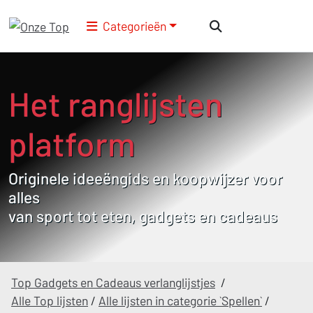
Categorieën
Het ranglijsten
platform
Originele ideeëngids en koopwijzer voor
alles
van sport tot eten, gadgets en cadeaus
Top Gadgets en Cadeaus verlanglijstjes
/
Alle Top lijsten
/
Alle lijsten in categorie `Spellen`
/