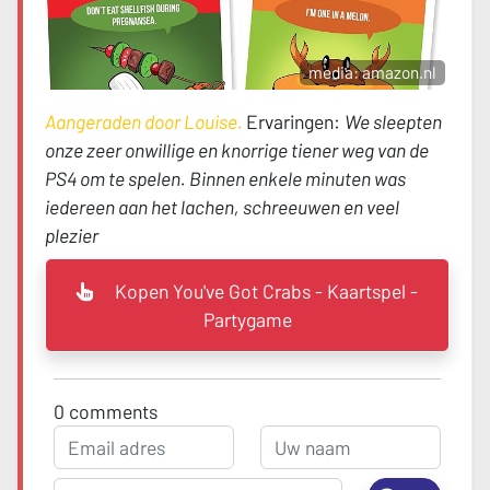
media: amazon.nl
Aangeraden door Louise.
Ervaringen:
We sleepten
onze zeer onwillige en knorrige tiener weg van de
PS4 om te spelen. Binnen enkele minuten was
iedereen aan het lachen, schreeuwen en veel
plezier
Kopen You've Got Crabs - Kaartspel -
Partygame
0
comments