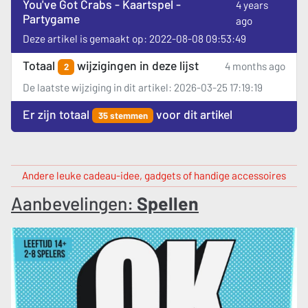
You've Got Crabs - Kaartspel -
4 years
Partygame
ago
Deze artikel is gemaakt op: 2022-08-08 09:53:49
Totaal
wijzigingen in deze lijst
4 months ago
2
De laatste wijziging in dit artikel: 2026-03-25 17:19:19
Er zijn totaal
voor dit artikel
35 stemmen
Andere leuke cadeau-idee, gadgets of handige accessoires
Aanbevelingen:
Spellen