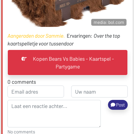
media: bol.com
Aangeraden door Sammie.
Ervaringen:
Over the top
kaartspelletje voor tussendoor
Kopen Bears Vs Babies - Kaartspel -
Partygame
0
comments
Post
No comments