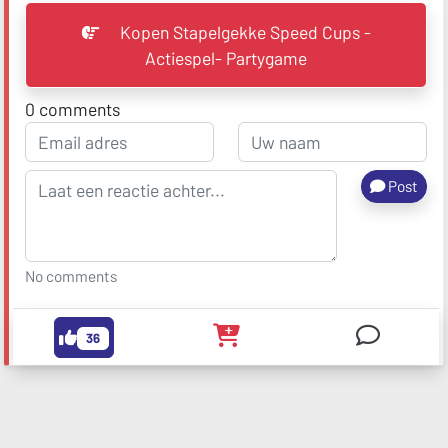
Kopen Stapelgekke Speed Cups -
Actiespel- Partygame
0
comments
Post
No comments
36