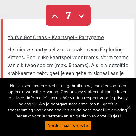
7
You've Got Crabs - Kaartspel - Partygame
Het nieuwe partyspel van de makers van Exploding
Kittens. Een leuke kaartspel voor teams. Vorm teams
van elk twee spelers (max. 5 teams). Als je 4 dezelfde
krabkaarten hebt, geef je een geheim signaal aan je
teamgenoot. Als iedereen heeft signal opgepikt -
Net als veel andere websites gebruiken wij cookies voor een
screeuw 'YOU’VE GOT CRABS!' en win de ronde.
optimale website-ervaring. Ons privacy statement kan je lezen
Als je het mis hebt, steelt het andere team een
op 'Meer informatie' pagina. We vinden respect voor je privacy
krabfiche van de beschuldigende speler. {#
belangrijk. Als je doorgaat naar onze-top.nl, geeft je
toestemming voor onze cookies en de best mogelijke ervaring.
Koopadvies: geweldig kaartspel om met uw
Bedankt voor je vertrouwen en geniet van onze lijstjes!
kinderen te spelen terwijl u op vakantie bent
#}
Verder naar website
Dit kaartspel is geschikt voor 4 tot 10 spelers.
35