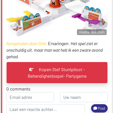
media: bol.com
Aangeraden door Dirk.
Ervaringen:
Het spel ziet er
onschuldig uit, maar man wat heb ik een zware avond
gehad.
Kopen Stef Stuntpiloot -
Behendigheidsspel- Partygame
0
comments
Post