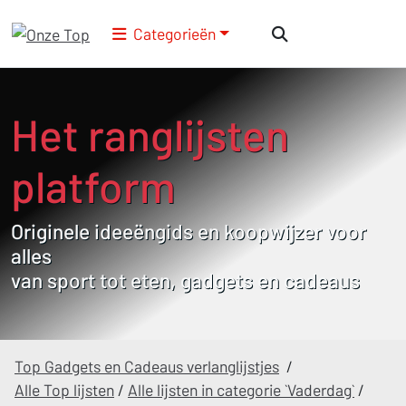
Categorieën
Het ranglijsten
platform
Originele ideeëngids en koopwijzer voor
alles
van sport tot eten, gadgets en cadeaus
Top Gadgets en Cadeaus verlanglijstjes
/
Alle Top lijsten
/
Alle lijsten in categorie `Vaderdag`
/