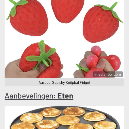
media: bol.com
Aardbei Squishy Knijpbal Fidget
Aanbevelingen:
Eten