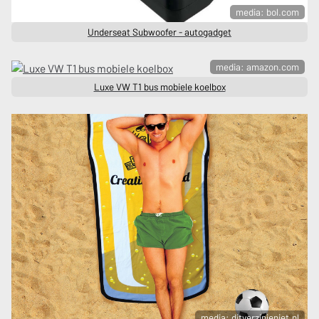
media: bol.com
Underseat Subwoofer - autogadget
media: amazon.com
Luxe VW T1 bus mobiele koelbox
media: ditverzinjeniet.nl