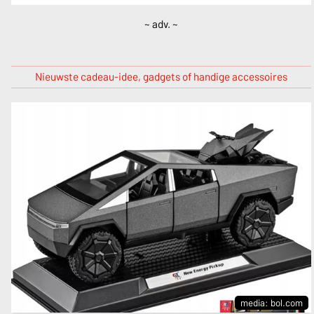
~ adv. ~
Nieuwste cadeau-idee, gadgets of handige accessoires
media: bol.com