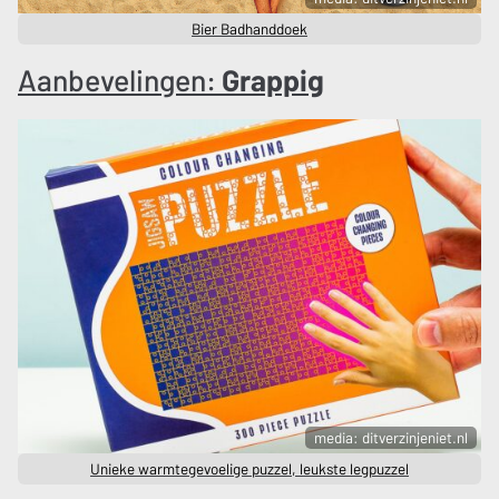
Bier Badhanddoek
Aanbevelingen:
Grappig
media: ditverzinjeniet.nl
Unieke warmtegevoelige puzzel, leukste legpuzzel