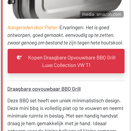
media: amazon.com
Aangeraden door Pieter.
Ervaringen:
Het is goed
ontworpen, goed gemaakt, eenvoudig op te zetten,
zwaar genoeg om bestand te zijn tegen hete houtskool.
Kopen Draagbare Opvouwbare BBQ Grill
Luxe Collection VW T1
Draagbare opvouwbaar BBQ Grill
Deze BBQ set heeft een uniek minimalistisch design.
Deze mini bbq is volledig plat op te vouwen en neemt
minimale ruimte in beslag. Met een handig handvat
draag je hem gemakkelijk met je hand. Ideaal
ontwerp voor de kleine balkons of kleine campers.