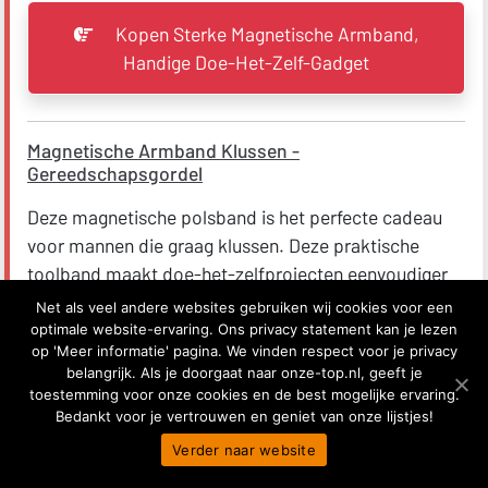
Kopen Sterke Magnetische Armband,
Handige Doe-Het-Zelf-Gadget
Magnetische Armband Klussen -
Gereedschapsgordel
Deze magnetische polsband is het perfecte cadeau
voor mannen die graag klussen. Deze praktische
toolband maakt doe-het-zelfprojecten eenvoudiger
door schroeven, spijkers en andere kleine metalen
Net als veel andere websites gebruiken wij cookies voor een
onderdelen binnen handbereik te houden. Met een
optimale website-ervaring. Ons privacy statement kan je lezen
op 'Meer informatie' pagina. We vinden respect voor je privacy
comfortabel en verstelbaar design is het ideaal voor
belangrijk. Als je doorgaat naar onze-top.nl, geeft je
elektriciens, timmermannen en hobbyisten. Het
toestemming voor onze cookies en de best mogelijke ervaring.
bespaart tijd en frustratie tijdens het werk, waardoor
Bedankt voor je vertrouwen en geniet van onze lijstjes!
het een functioneel én attent cadeau is voor mannen
Verder naar website
30
die graag hun handen uit de mouwen steken. Perfect