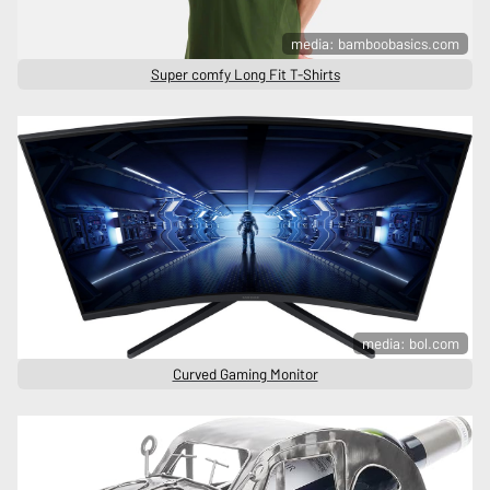
media: bamboobasics.com
Super comfy Long Fit T-Shirts
media: bol.com
Curved Gaming Monitor