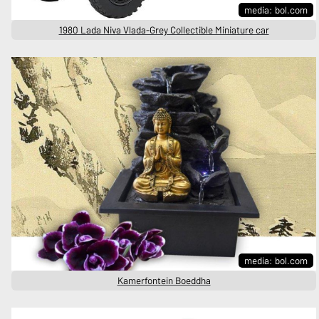
media: bol.com
1980 Lada Niva Vlada-Grey Collectible Miniature car
media: bol.com
Kamerfontein Boeddha