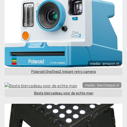
media: amazon.nl
Polaroid OneStep2 instant retro camera
media: biercheque.nl
Beste biercadeau voor de echte man