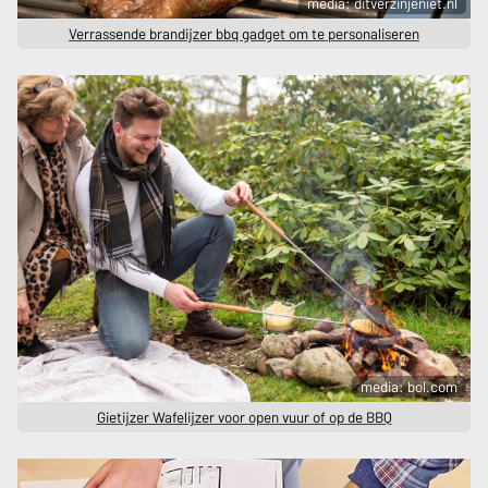
media: ditverzinjeniet.nl
Verrassende brandijzer bbq gadget om te personaliseren
media: bol.com
Gietijzer Wafelijzer voor open vuur of op de BBQ