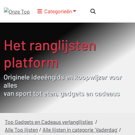
Categorieën
Het ranglijsten
platform
Originele ideeëngids en koopwijzer voor
alles
van sport tot eten, gadgets en cadeaus
Top Gadgets en Cadeaus verlanglijstjes
/
Alle Top lijsten
/
Alle lijsten in categorie `Vaderdag`
/