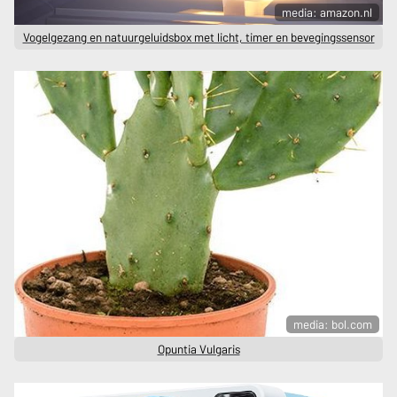
media: amazon.nl
Vogelgezang en natuurgeluidsbox met licht, timer en bevegingssensor
media: bol.com
Opuntia Vulgaris