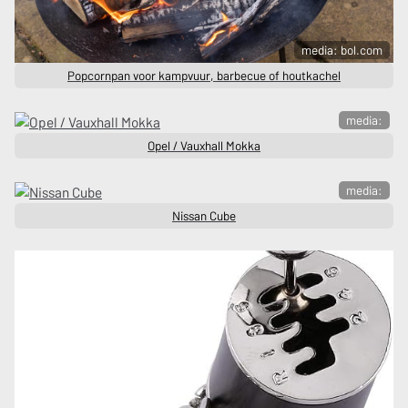
media: bol.com
Popcornpan voor kampvuur, barbecue of houtkachel
media:
Opel / Vauxhall Mokka
media:
Nissan Cube